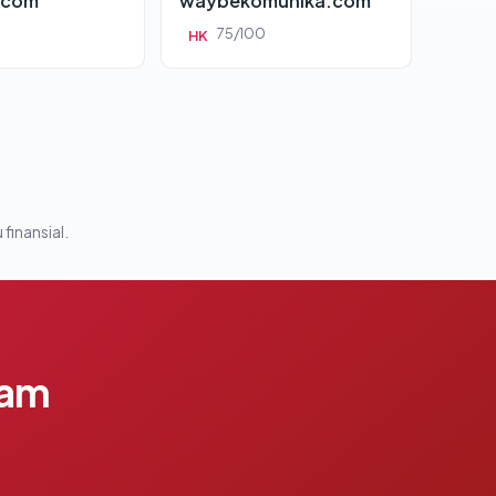
.com
waybekomunika.com
75/100
HK
 finansial.
lam