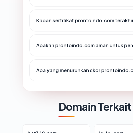
Kapan sertifikat prontoindo.com terakhir
Apakah prontoindo.com aman untuk pem
Apa yang menurunkan skor prontoindo.
Domain Terkait