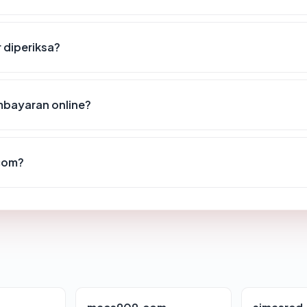
 diperiksa?
bayaran online?
com?