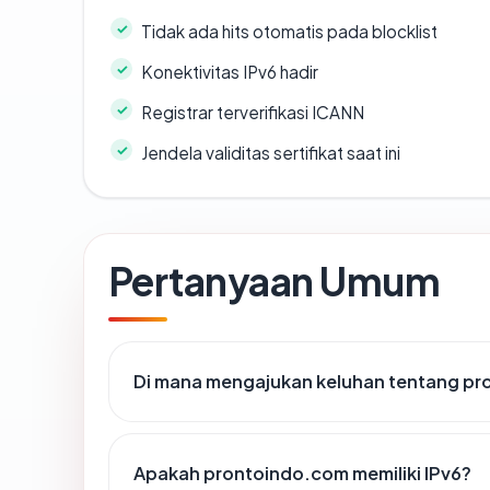
Tidak ada hits otomatis pada blocklist
Konektivitas IPv6 hadir
Registrar terverifikasi ICANN
Jendela validitas sertifikat saat ini
Pertanyaan Umum
Di mana mengajukan keluhan tentang p
Apakah prontoindo.com memiliki IPv6?