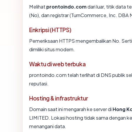
Melihat
prontoindo.com
dari luar, titik data
(No), dan registrar (TurnCommerce, Inc. DBA
Enkripsi (HTTPS)
Pemeriksaan HTTPS mengembalikan No. Sertifi
dimiliki situs modern.
Waktu di web terbuka
prontoindo.com telah terlihat di DNS publik se
reputasi.
Hosting & infrastruktur
Domain saat ini mengarah ke server di
Hong K
LIMITED. Lokasi hosting tidak sama dengan ke
menangani data.