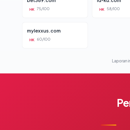
bet369.com
id-ku.com
75/100
58/100
HK
HK
mylexxus.com
60/100
HK
Laporan in
Pe