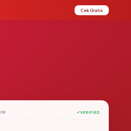
Cek Gratis
02B
VERIFIED