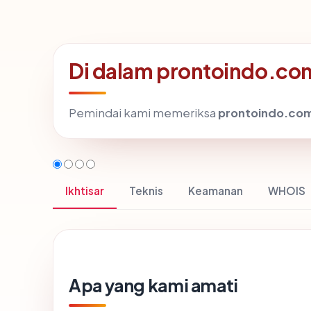
Di dalam prontoindo.com
Pemindai kami memeriksa
prontoindo.co
Ikhtisar
Teknis
Keamanan
WHOIS
Apa yang kami amati