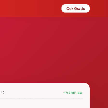
Cek Gratis
B4C
VERIFIED