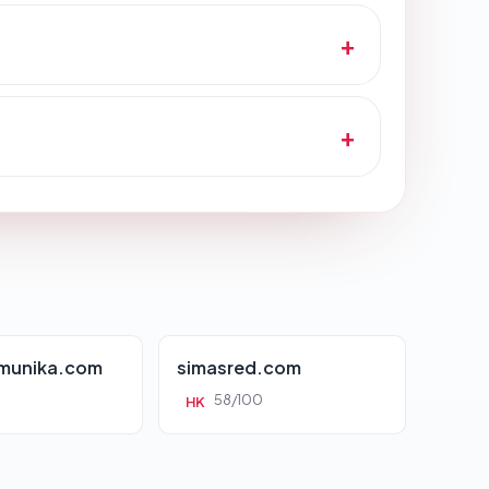
munika.com
simasred.com
58/100
HK