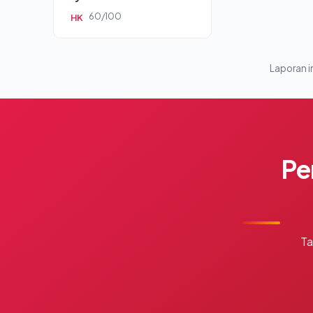
60/100
HK
Laporan in
Pe
Ta