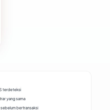
S terdeteksi
strar yang sama
en sebelum bertransaksi