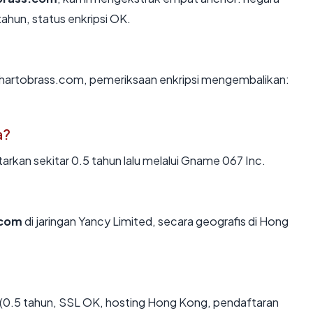
ahun, status enkripsi OK.
n hartobrass.com, pemeriksaan enkripsi mengembalikan:
a?
kan sekitar 0.5 tahun lalu melalui Gname 067 Inc.
.com
di jaringan Yancy Limited, secara geografis di Hong
(0.5 tahun, SSL OK, hosting Hong Kong, pendaftaran