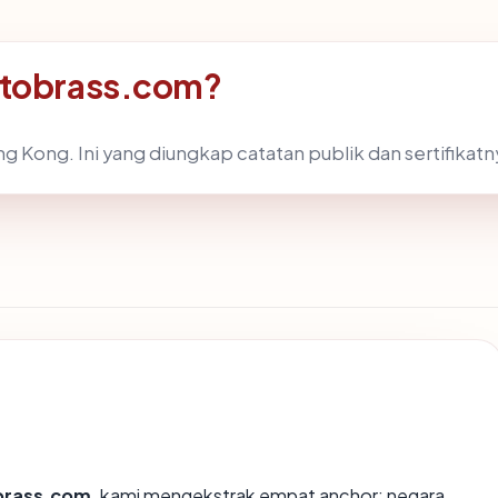
rtobrass.com?
 Kong. Ini yang diungkap catatan publik dan sertifikatn
brass.com
, kami mengekstrak empat anchor: negara