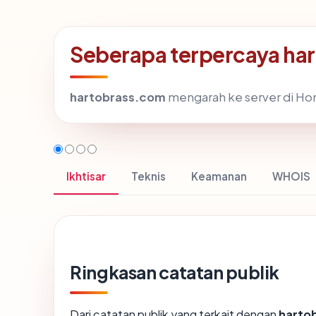
Seberapa terpercaya ha
hartobrass.com
mengarah ke server di Hong
Ikhtisar
Teknis
Keamanan
WHOIS
Ringkasan catatan publik
Dari catatan publik yang terkait dengan
harto