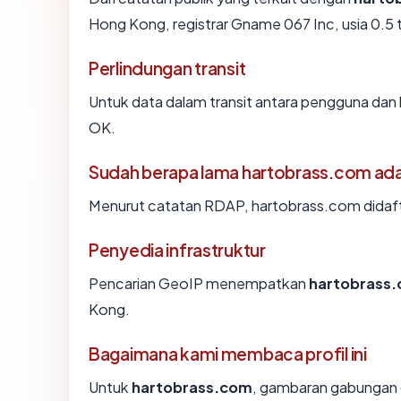
Hong Kong, registrar Gname 067 Inc, usia 0.5 t
Perlindungan transit
Untuk data dalam transit antara pengguna da
OK.
Sudah berapa lama hartobrass.com ad
Menurut catatan RDAP, hartobrass.com didaftar
Penyedia infrastruktur
Pencarian GeoIP menempatkan
hartobrass
Kong.
Bagaimana kami membaca profil ini
Untuk
hartobrass.com
, gambaran gabungan 