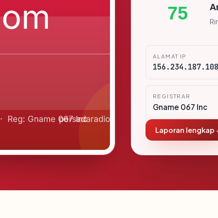
A
75
Ri
ALAMAT IP
156.234.187.10
REGISTRAR
Gname 067 Inc
Laporan lengkap 