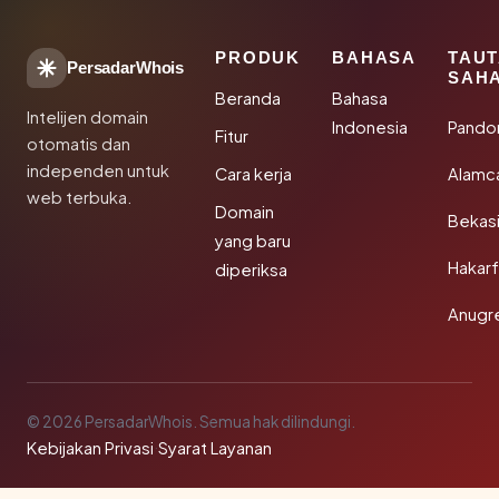
PRODUK
BAHASA
TAU
PersadarWhois
SAH
Beranda
Bahasa
Intelijen domain
Indonesia
Pando
Fitur
otomatis dan
independen untuk
Cara kerja
Alamc
web terbuka.
Domain
Bekas
yang baru
Hakarf
diperiksa
Anugr
© 2026 PersadarWhois. Semua hak dilindungi.
Kebijakan Privasi
·
Syarat Layanan