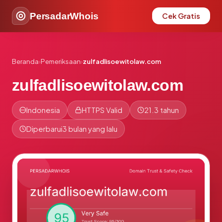
PersadarWhois
Cek Gratis
Beranda
›
Pemeriksaan
›
zulfadlisoewitolaw.com
zulfadlisoewitolaw.com
Indonesia
HTTPS Valid
21.3 tahun
Diperbarui
3 bulan yang lalu