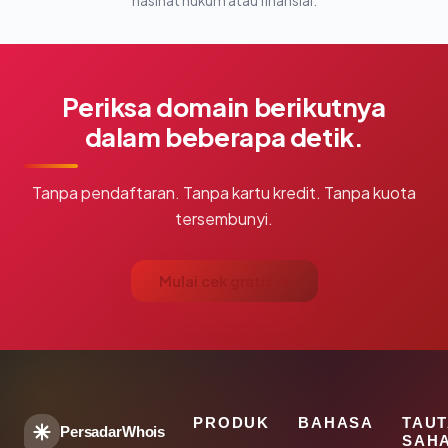
nasihat hukum atau finansial.
Periksa domain berikutnya
dalam beberapa detik.
Tanpa pendaftaran. Tanpa kartu kredit. Tanpa kuota
tersembunyi.
Mulai cek gratis →
PRODUK
BAHASA
TAU
PersadarWhois
SAH