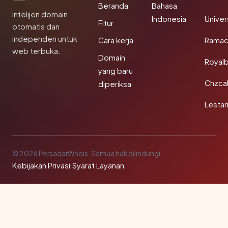
Beranda
Bahasa
Intelijen domain
Indonesia
Unive
Fitur
otomatis dan
independen untuk
Cara kerja
Rama
web terbuka.
Domain
Royal
yang baru
Chzca
diperiksa
Lestar
© 2026 PersadarWhois. Semua hak dilindungi.
Kebijakan Privasi
·
Syarat Layanan