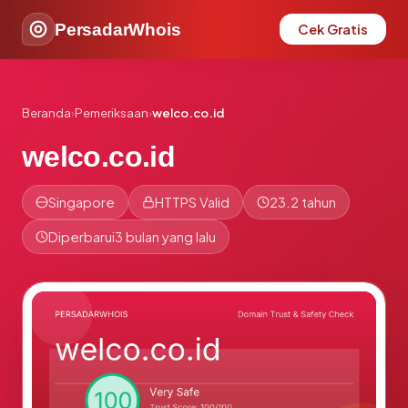
PersadarWhois
Cek Gratis
Beranda
›
Pemeriksaan
›
welco.co.id
welco.co.id
Singapore
HTTPS Valid
23.2 tahun
Diperbarui
3 bulan yang lalu