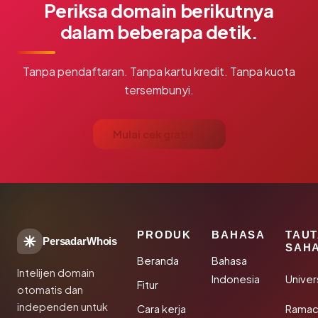
Periksa domain berikutnya
dalam beberapa detik.
Tanpa pendaftaran. Tanpa kartu kredit. Tanpa kuota
tersembunyi.
Mulai cek gratis →
PRODUK
BAHASA
TAU
PersadarWhois
SAH
Beranda
Bahasa
Intelijen domain
Indonesia
Unive
Fitur
otomatis dan
independen untuk
Cara kerja
Rama