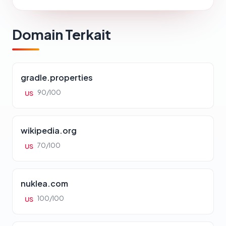
Domain Terkait
gradle.properties
90/100
US
wikipedia.org
70/100
US
nuklea.com
100/100
US