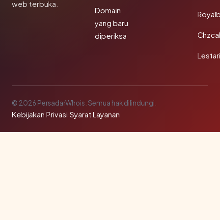
web terbuka.
Domain
Royal
yang baru
Chzca
diperiksa
Lestar
© 2026 PersadarWhois. Semua hak dilindungi.
Kebijakan Privasi
·
Syarat Layanan