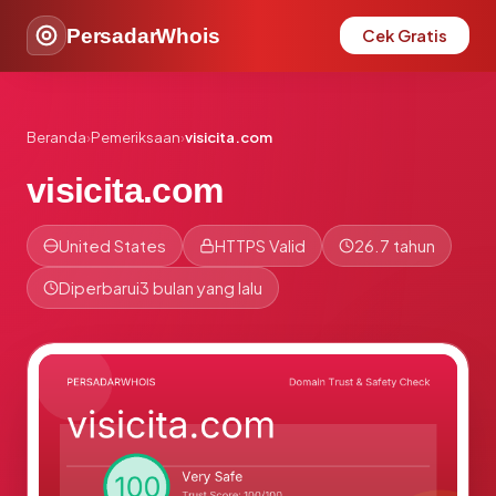
PersadarWhois
Cek Gratis
Beranda
›
Pemeriksaan
›
visicita.com
visicita.com
United States
HTTPS Valid
26.7 tahun
Diperbarui
3 bulan yang lalu