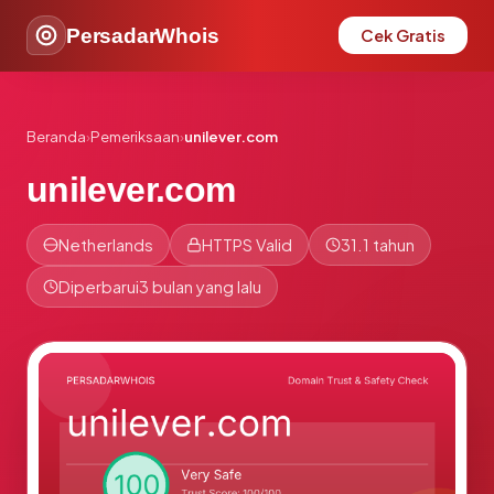
PersadarWhois
Cek Gratis
Beranda
›
Pemeriksaan
›
unilever.com
unilever.com
Netherlands
HTTPS Valid
31.1 tahun
Diperbarui
3 bulan yang lalu