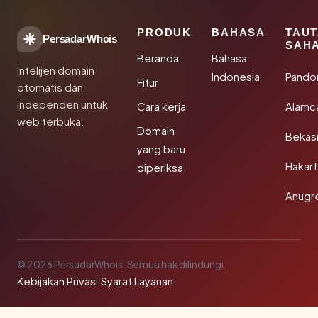
PRODUK
BAHASA
TAU
PersadarWhois
SAH
Beranda
Bahasa
Intelijen domain
Indonesia
Pando
Fitur
otomatis dan
independen untuk
Cara kerja
Alamc
web terbuka.
Domain
Bekas
yang baru
Hakarf
diperiksa
Anugr
© 2026 PersadarWhois. Semua hak dilindungi.
Kebijakan Privasi
·
Syarat Layanan