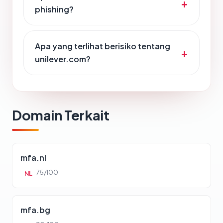
phishing?
Apa yang terlihat berisiko tentang
unilever.com?
Domain Terkait
mfa.nl
75/100
NL
mfa.bg