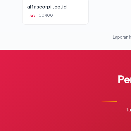
alfascorpii.co.id
100/100
SG
Laporan in
Pe
Ta