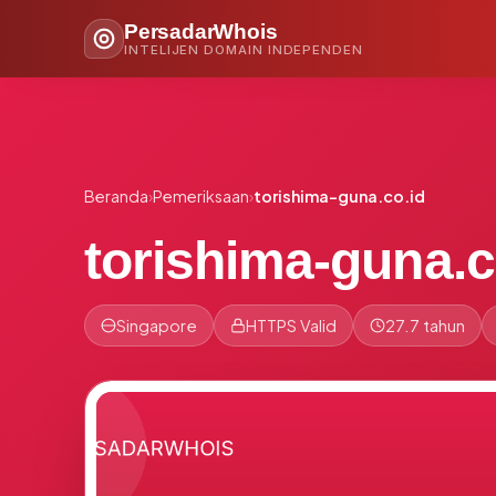
PersadarWhois
INTELIJEN DOMAIN INDEPENDEN
Beranda
›
Pemeriksaan
›
torishima-guna.co.id
torishima-guna.c
Singapore
HTTPS Valid
27.7 tahun