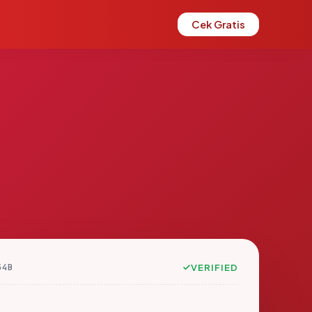
Cek Gratis
54B
VERIFIED