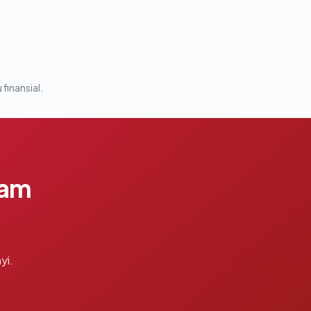
 finansial.
lam
yi.