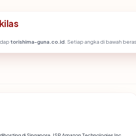
kilas
hadap
torishima-guna.co.id
. Setiap angka di bawah beras
, dihosting di Singapore, ISP Amazon Technologies Inc.,