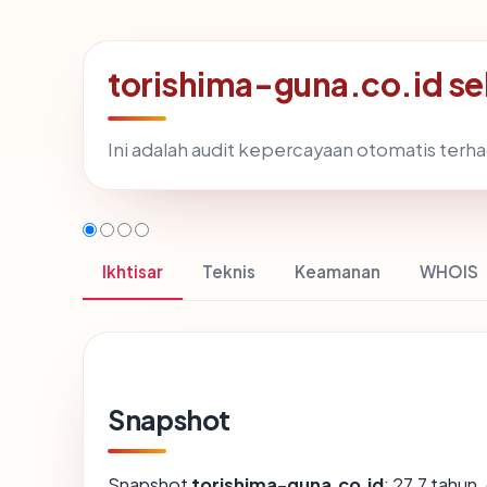
torishima-guna.co.id se
Ini adalah audit kepercayaan otomatis ter
Ikhtisar
Teknis
Keamanan
WHOIS
Snapshot
Snapshot
torishima-guna.co.id
: 27.7 tahun