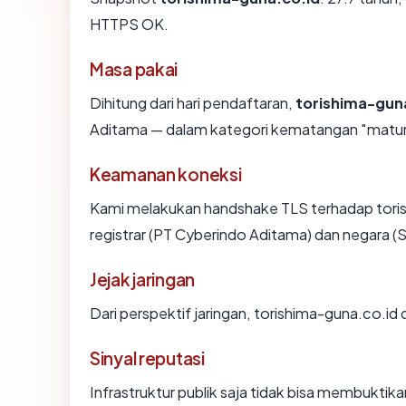
HTTPS OK.
Masa pakai
Dihitung dari hari pendaftaran,
torishima-gun
Aditama — dalam kategori kematangan "matur
Keamanan koneksi
Kami melakukan handshake TLS terhadap tori
registrar (PT Cyberindo Aditama) dan negara (
Jejak jaringan
Dari perspektif jaringan, torishima-guna.co.id
Sinyal reputasi
Infrastruktur publik saja tidak bisa membukti