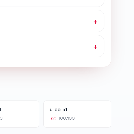
d
iu.co.id
00
100/100
SG