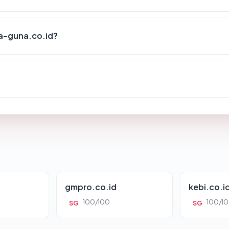
a-guna.co.id?
?
gmpro.co.id
kebi.co.i
100/100
100/1
SG
SG