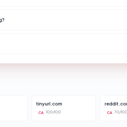
g?
tinyurl.com
reddit.c
100/100
70/10
CA
CA