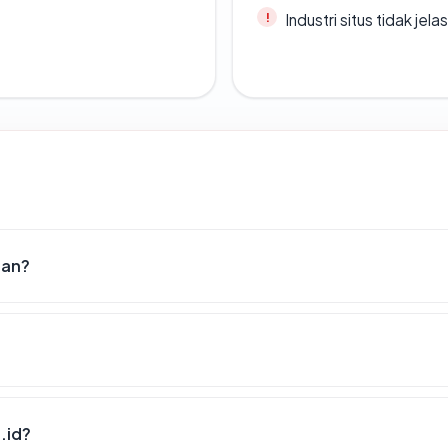
Industri situs tidak jelas
nan?
.id?