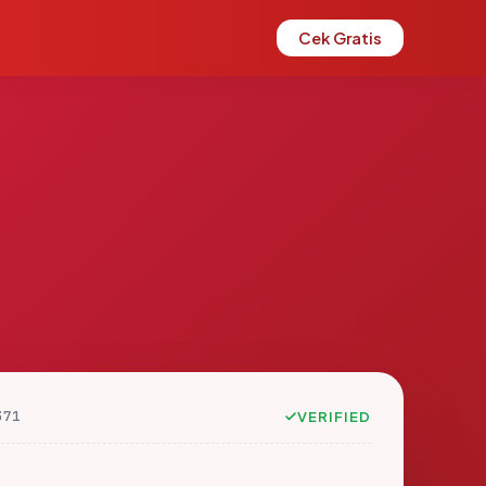
Cek Gratis
371
VERIFIED