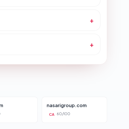
om
nasarigroup.com
0
60/100
CA