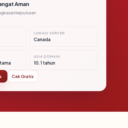
angat Aman
ngkasan keputusan
LOKASI SERVER
Canada
USIA DOMAIN
itama
10.1 tahun
↓
Cek Gratis