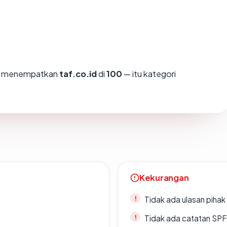
mi menempatkan
taf.co.id
di
100
— itu kategori
Kekurangan
Tidak ada ulasan piha
Tidak ada catatan SP