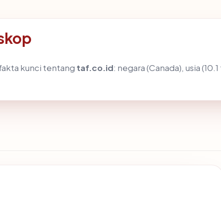
oskop
akta kunci tentang
taf.co.id
: negara (Canada), usia (10.