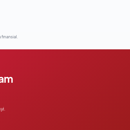
 finansial.
lam
yi.