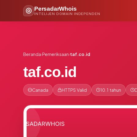
PersadarWhois
INTELIJEN DOMAIN INDEPENDEN
Beranda
›
Pemeriksaan
›
taf.co.id
taf.co.id
Canada
HTTPS Valid
10.1 tahun
D