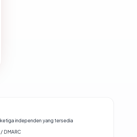
k ketiga independen yang tersedia
F / DMARC