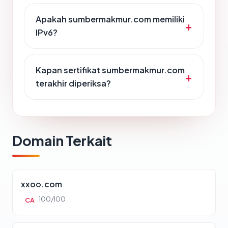
Apakah sumbermakmur.com memiliki
IPv6?
Kapan sertifikat sumbermakmur.com
terakhir diperiksa?
Domain Terkait
xxoo.com
100/100
CA