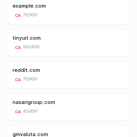
example.com
70/100
CA
tinyurl.com
100/100
CA
reddit.com
70/100
CA
nasarigroup.com
60/100
CA
gmvaluta.com