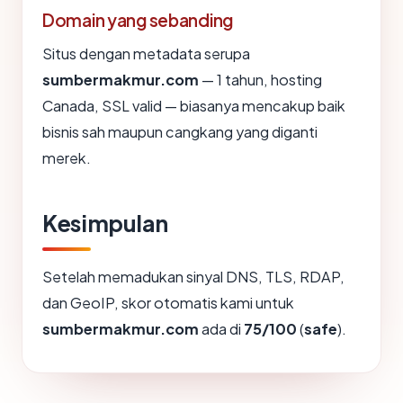
Domain yang sebanding
Situs dengan metadata serupa
sumbermakmur.com
— 1 tahun, hosting
Canada, SSL valid — biasanya mencakup baik
bisnis sah maupun cangkang yang diganti
merek.
Kesimpulan
Setelah memadukan sinyal DNS, TLS, RDAP,
dan GeoIP, skor otomatis kami untuk
sumbermakmur.com
ada di
75/100
(
safe
).