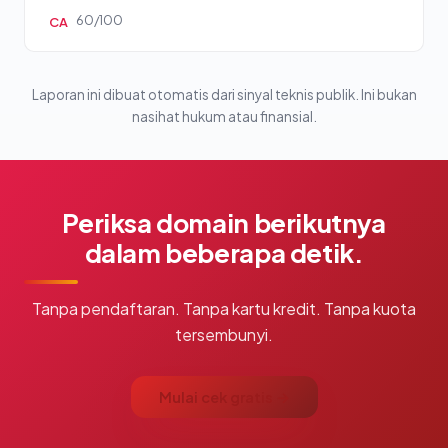
60/100
CA
Laporan ini dibuat otomatis dari sinyal teknis publik. Ini bukan
nasihat hukum atau finansial.
Periksa domain berikutnya
dalam beberapa detik.
Tanpa pendaftaran. Tanpa kartu kredit. Tanpa kuota
tersembunyi.
Mulai cek gratis →