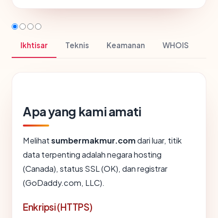
Ikhtisar
Teknis
Keamanan
WHOIS
Apa yang kami amati
Melihat
sumbermakmur.com
dari luar, titik
data terpenting adalah negara hosting
(Canada), status SSL (OK), dan registrar
(GoDaddy.com, LLC).
Enkripsi (HTTPS)