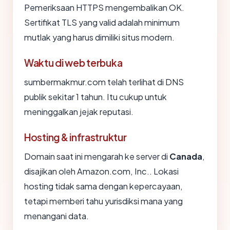
Pemeriksaan HTTPS mengembalikan OK.
Sertifikat TLS yang valid adalah minimum
mutlak yang harus dimiliki situs modern.
Waktu di web terbuka
sumbermakmur.com telah terlihat di DNS
publik sekitar 1 tahun. Itu cukup untuk
meninggalkan jejak reputasi.
Hosting & infrastruktur
Domain saat ini mengarah ke server di
Canada
,
disajikan oleh Amazon.com, Inc.. Lokasi
hosting tidak sama dengan kepercayaan,
tetapi memberi tahu yurisdiksi mana yang
menangani data.