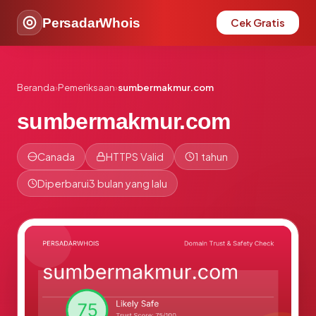
PersadarWhois
Cek Gratis
Beranda
›
Pemeriksaan
›
sumbermakmur.com
sumbermakmur.com
Canada
HTTPS Valid
1 tahun
Diperbarui
3 bulan yang lalu