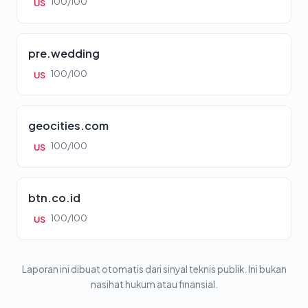
100/100
US
pre.wedding
100/100
US
geocities.com
100/100
US
btn.co.id
100/100
US
Laporan ini dibuat otomatis dari sinyal teknis publik. Ini bukan
nasihat hukum atau finansial.