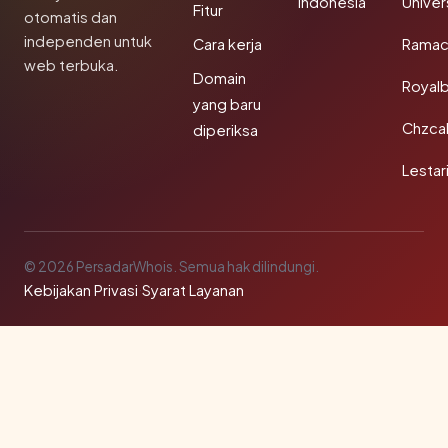
Indonesia
Unive
Fitur
otomatis dan
independen untuk
Cara kerja
Rama
web terbuka.
Domain
Royal
yang baru
Chzca
diperiksa
Lestar
© 2026 PersadarWhois. Semua hak dilindungi.
Kebijakan Privasi
·
Syarat Layanan