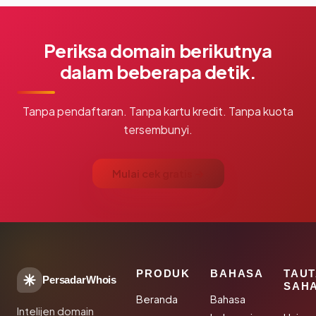
Periksa domain berikutnya
dalam beberapa detik.
Tanpa pendaftaran. Tanpa kartu kredit. Tanpa kuota
tersembunyi.
Mulai cek gratis →
PRODUK
BAHASA
TAU
PersadarWhois
SAH
Beranda
Bahasa
Intelijen domain