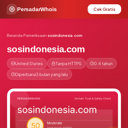
PersadarWhois
Cek Gratis
Beranda
›
Pemeriksaan
›
sosindonesia.com
sosindonesia.com
United States
Tanpa HTTPS
0.4 tahun
Diperbarui
3 bulan yang lalu