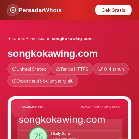
PersadarWhois
Cek Gratis
Beranda
›
Pemeriksaan
›
songkokawing.com
songkokawing.com
United States
Tanpa HTTPS
10.4 tahun
Diperbarui
3 bulan yang lalu