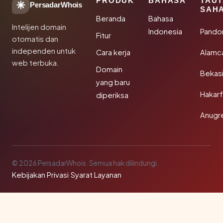
PRODUK
BAHASA
TAU
PersadarWhois
SAH
Beranda
Bahasa
Intelijen domain
Indonesia
Pando
Fitur
otomatis dan
independen untuk
Cara kerja
Alamc
web terbuka.
Domain
Bekas
yang baru
Hakarf
diperiksa
Anugr
© 2026 PersadarWhois. Semua hak dilindungi.
Kebijakan Privasi
·
Syarat Layanan