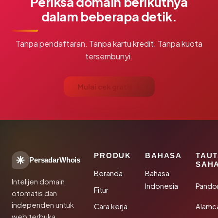
Periksa domain berikutnya
dalam beberapa detik.
Tanpa pendaftaran. Tanpa kartu kredit. Tanpa kuota
tersembunyi.
Mulai cek gratis →
PRODUK
BAHASA
TAU
PersadarWhois
SAH
Beranda
Bahasa
Intelijen domain
Indonesia
Pando
Fitur
otomatis dan
independen untuk
Cara kerja
Alamc
web terbuka.