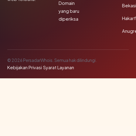
Domain
Bekas
yang baru
Hakarf
diperiksa
Anugr
© 2026 PersadarWhois. Semua hak dilindungi.
Kebijakan Privasi
·
Syarat Layanan