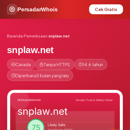
PersadarWhois
Cek Gratis
Beranda
›
Pemeriksaan
›
snplaw.net
snplaw.net
Canada
Tanpa HTTPS
14.6 tahun
Diperbarui
3 bulan yang lalu