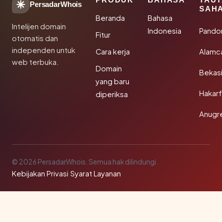
PersadarWhois
SAH
Beranda
Bahasa
Intelijen domain
Indonesia
Pando
Fitur
otomatis dan
independen untuk
Cara kerja
Alamc
web terbuka.
Domain
Bekas
yang baru
Hakarf
diperiksa
Anugr
© 2026 PersadarWhois. Semua hak dilindungi.
Kebijakan Privasi
·
Syarat Layanan