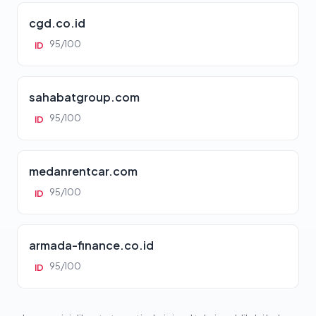
cgd.co.id
95/100
ID
sahabatgroup.com
95/100
ID
medanrentcar.com
95/100
ID
armada-finance.co.id
95/100
ID