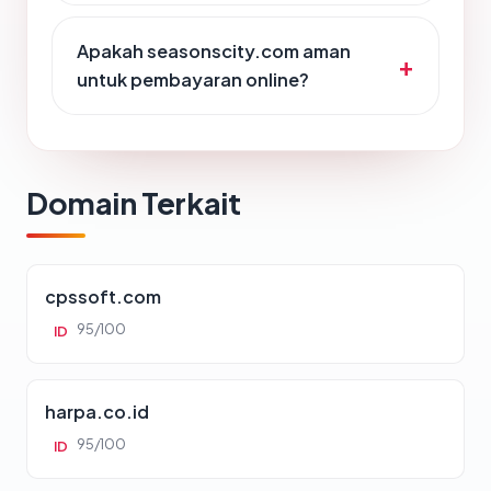
Apakah seasonscity.com aman
untuk pembayaran online?
Domain Terkait
cpssoft.com
95/100
ID
harpa.co.id
95/100
ID