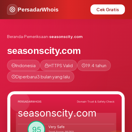
PersadarWhois
Cek Gratis
Beranda
›
Pemeriksaan
›
seasonscity.com
seasonscity.com
Indonesia
HTTPS Valid
19.4 tahun
Diperbarui
3 bulan yang lalu