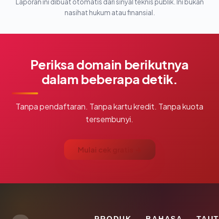
Laporan ini dibuat otomatis dari sinyal teknis publik. Ini bukan
nasihat hukum atau finansial.
Periksa domain berikutnya
dalam beberapa detik.
Tanpa pendaftaran. Tanpa kartu kredit. Tanpa kuota
tersembunyi.
Mulai cek gratis →
PRODUK
BAHASA
TAU