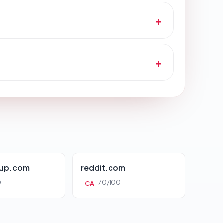
oup.com
reddit.com
0
70/100
CA