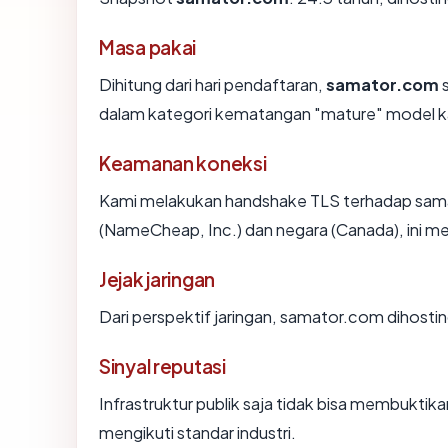
Masa pakai
Dihitung dari hari pendaftaran,
samator.com
s
dalam kategori kematangan "mature" model k
Keamanan koneksi
Kami melakukan handshake TLS terhadap sama
(NameCheap, Inc.) dan negara (Canada), ini m
Jejak jaringan
Dari perspektif jaringan, samator.com dihosting
Sinyal reputasi
Infrastruktur publik saja tidak bisa membukti
mengikuti standar industri.