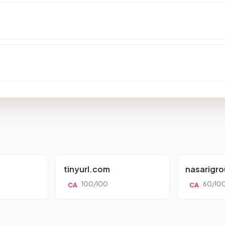
?
tinyurl.com
nasarigr
100/100
60/10
CA
CA