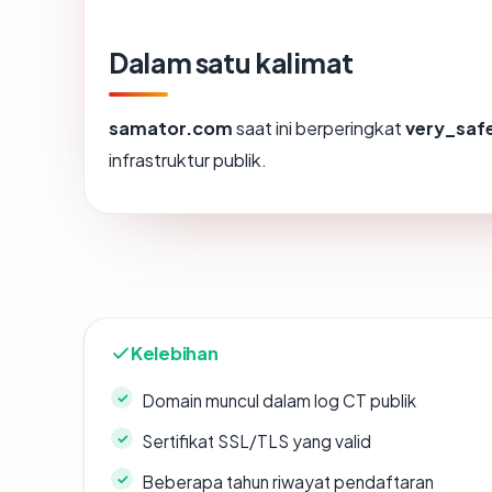
Dalam satu kalimat
samator.com
saat ini berperingkat
very_saf
infrastruktur publik.
Kelebihan
Domain muncul dalam log CT publik
Sertifikat SSL/TLS yang valid
Beberapa tahun riwayat pendaftaran