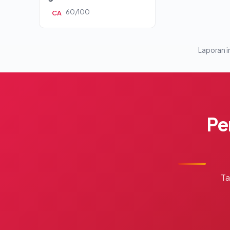
60/100
CA
Laporan in
Pe
Ta