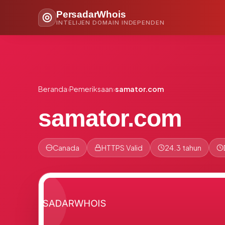
PersadarWhois
INTELIJEN DOMAIN INDEPENDEN
Beranda
›
Pemeriksaan
›
samator.com
samator.com
Canada
HTTPS Valid
24.3 tahun