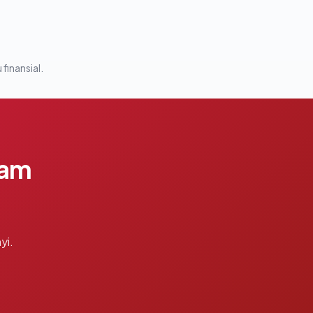
 finansial.
lam
yi.