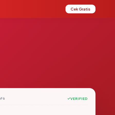
Cek Gratis
6F6
VERIFIED