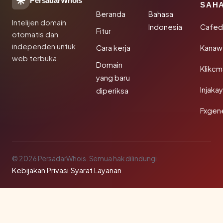
PersadarWhois
SAH
Beranda
Bahasa
Intelijen domain
Indonesia
Cafed
Fitur
otomatis dan
independen untuk
Cara kerja
Kanaw
web terbuka.
Domain
Klikc
yang baru
Injaka
diperiksa
Fxgen
© 2026 PersadarWhois. Semua hak dilindungi.
Kebijakan Privasi
·
Syarat Layanan