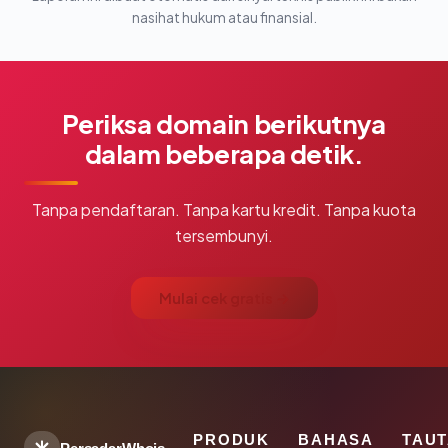
nasihat hukum atau finansial.
Periksa domain berikutnya
dalam beberapa detik.
Tanpa pendaftaran. Tanpa kartu kredit. Tanpa kuota
tersembunyi.
Mulai cek gratis →
PRODUK
BAHASA
TAU