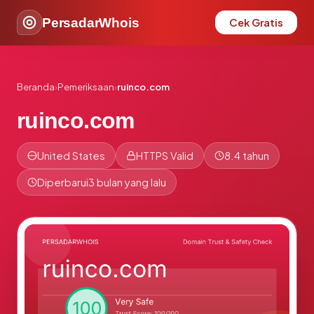
PersadarWhois
Cek Gratis
Beranda
›
Pemeriksaan
›
ruinco.com
ruinco.com
United States
HTTPS Valid
8.4 tahun
Diperbarui
3 bulan yang lalu