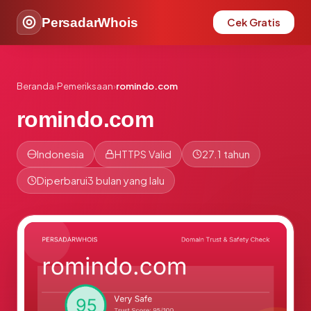
PersadarWhois
Cek Gratis
Beranda
›
Pemeriksaan
›
romindo.com
romindo.com
Indonesia
HTTPS Valid
27.1 tahun
Diperbarui
3 bulan yang lalu