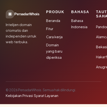
PRODUK
BAHASA
TAU
PersadarWhois
SAH
Beranda
Bahasa
Intelijen domain
Indonesia
Pando
Fitur
otomatis dan
independen untuk
Cara kerja
Alamc
web terbuka.
Domain
Bekas
yang baru
Hakarf
diperiksa
Anugr
© 2026 PersadarWhois. Semua hak dilindungi.
Kebijakan Privasi
·
Syarat Layanan