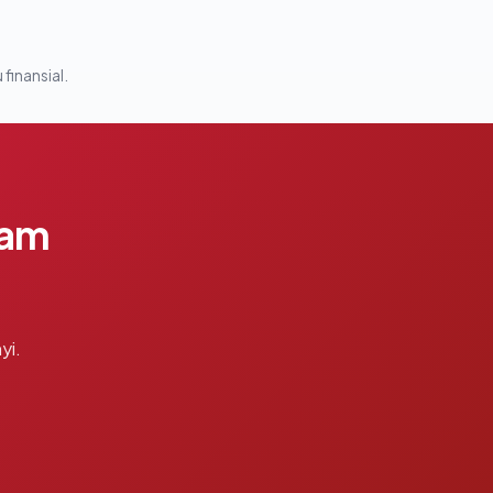
 finansial.
lam
yi.