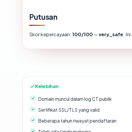
Putusan
Skor kepercayaan:
100/100
—
very_safe
. In
Kelebihan
Domain muncul dalam log CT publik
Sertifikat SSL/TLS yang valid
Beberapa tahun riwayat pendaftaran
Tidak ada tanda malware