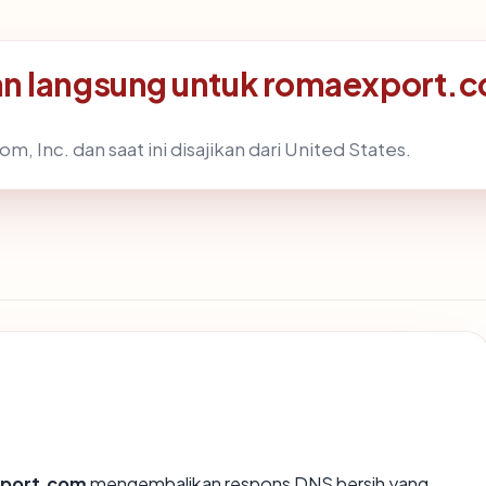
n langsung untuk romaexport.
, Inc. dan saat ini disajikan dari United States.
port.com
mengembalikan respons DNS bersih yang