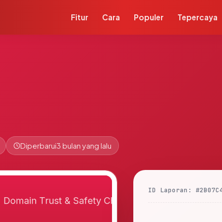
Fitur
Cara
Populer
Tepercaya
Diperbarui
3 bulan yang lalu
ID Laporan: #2B07C