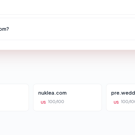
com?
nuklea.com
pre.wedd
100/100
100/10
US
US