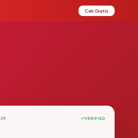
Cek Gratis
42B
VERIFIED