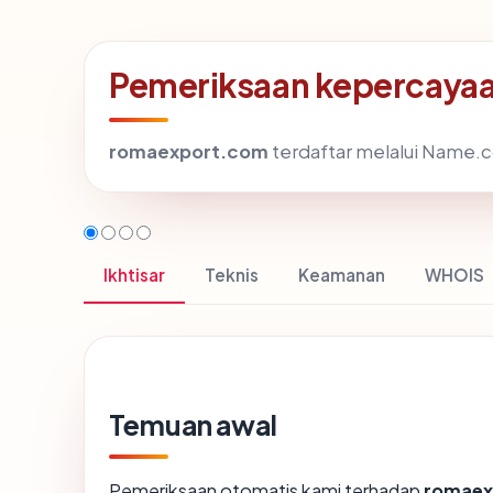
Pemeriksaan kepercayaa
romaexport.com
terdaftar melalui Name.com
Ikhtisar
Teknis
Keamanan
WHOIS
Temuan awal
Pemeriksaan otomatis kami terhadap
romaex