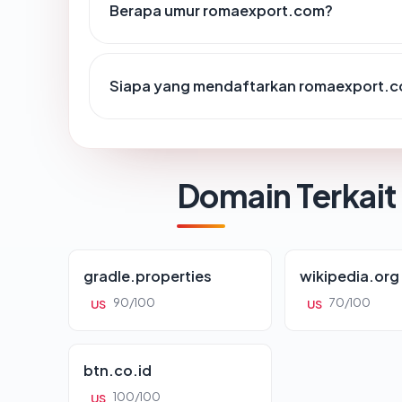
Berapa umur romaexport.com?
Siapa yang mendaftarkan romaexport.
Domain Terkait
gradle.properties
wikipedia.org
90/100
70/100
US
US
btn.co.id
100/100
US