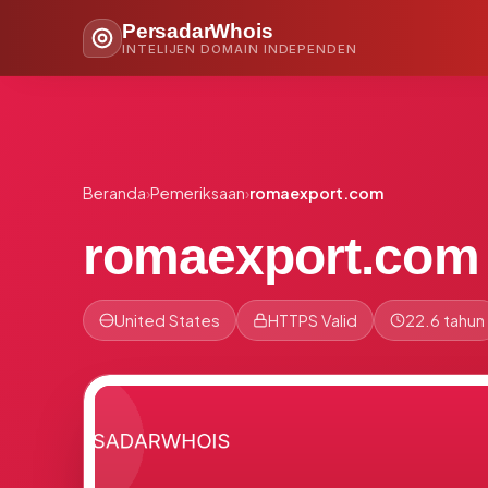
PersadarWhois
INTELIJEN DOMAIN INDEPENDEN
Beranda
›
Pemeriksaan
›
romaexport.com
romaexport.com
United States
HTTPS Valid
22.6 tahun