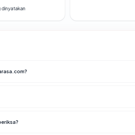
g dinyatakan
jarasa.com?
periksa?