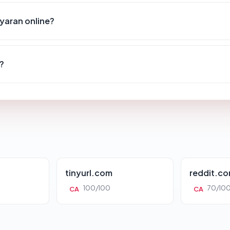
yaran online?
?
tinyurl.com
reddit.c
100/100
70/10
CA
CA