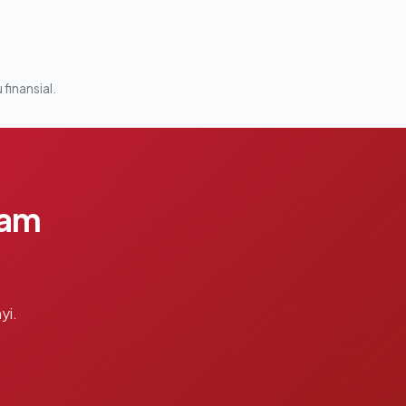
 finansial.
lam
yi.