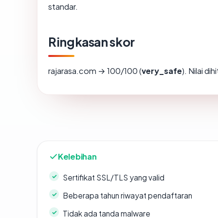
standar.
Ringkasan skor
rajarasa.com → 100/100 (
very_safe
). Nilai d
Kelebihan
Sertifikat SSL/TLS yang valid
Beberapa tahun riwayat pendaftaran
Tidak ada tanda malware