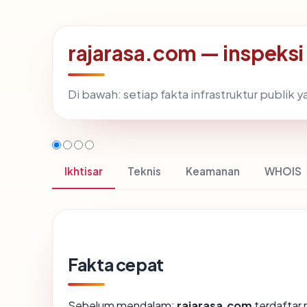
rajarasa.com — inspeks
Di bawah: setiap fakta infrastruktur publi
Ikhtisar
Teknis
Keamanan
WHOIS
Fakta cepat
Sebelum mendalam:
rajarasa.com
terdaftar 