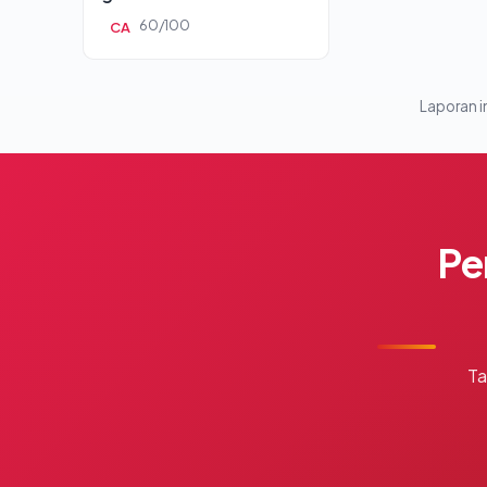
60/100
CA
Laporan in
Pe
Ta