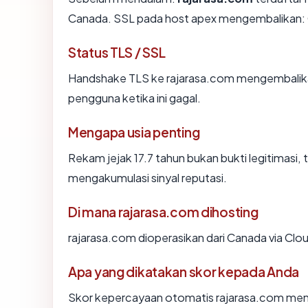
Canada. SSL pada host apex mengembalikan:
Status TLS / SSL
Handshake TLS ke rajarasa.com mengembalik
pengguna ketika ini gagal.
Mengapa usia penting
Rekam jejak 17.7 tahun bukan bukti legitimasi, t
mengakumulasi sinyal reputasi.
Di mana rajarasa.com dihosting
rajarasa.com dioperasikan dari Canada via Cloud
Apa yang dikatakan skor kepada Anda
Skor kepercayaan otomatis rajarasa.com mence