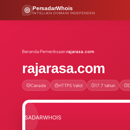
PersadarWhois
INTELIJEN DOMAIN INDEPENDEN
Beranda
›
Pemeriksaan
›
rajarasa.com
rajarasa.com
Canada
HTTPS Valid
17.7 tahun