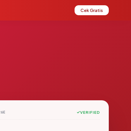
Cek Gratis
26E
VERIFIED