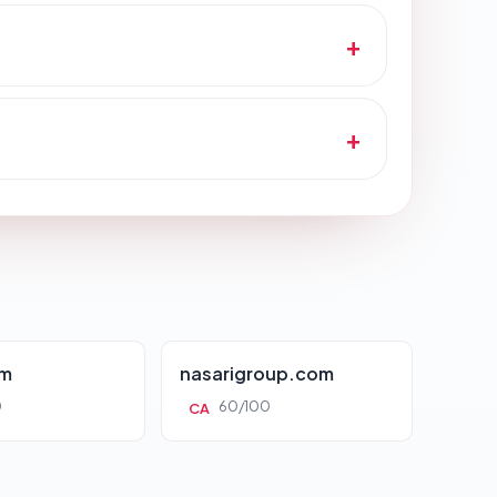
om
nasarigroup.com
0
60/100
CA