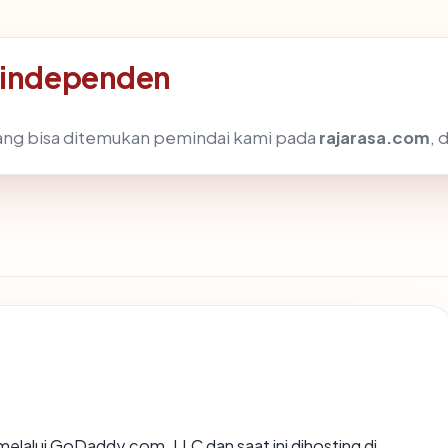
i independen
k yang bisa ditemukan pemindai kami pada
rajarasa.com
, 
melalui GoDaddy.com, LLC dan saat ini dihosting di