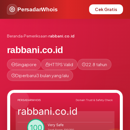
PersadarWhois
Cek Gratis
Beranda
›
Pemeriksaan
›
rabbani.co.id
rabbani.co.id
Singapore
HTTPS Valid
22.8 tahun
Diperbarui
3 bulan yang lalu