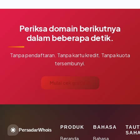
Periksa domain berikutnya
dalam beberapa detik.
Tanpa pendaftaran. Tanpa kartu kredit. Tanpa kuota
tersembunyi.
Mulai cek gratis →
PRODUK
BAHASA
TAU
PersadarWhois
SAH
Beranda
Bahasa