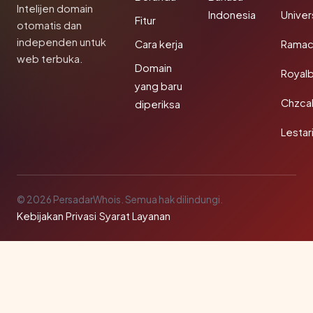
Intelijen domain
Indonesia
Unive
Fitur
otomatis dan
independen untuk
Cara kerja
Rama
web terbuka.
Domain
Royal
yang baru
Chzca
diperiksa
Lestar
© 2026 PersadarWhois. Semua hak dilindungi.
Kebijakan Privasi
·
Syarat Layanan