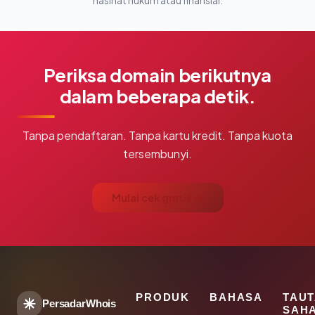
nasihat hukum atau finansial.
Periksa domain berikutnya
dalam beberapa detik.
Tanpa pendaftaran. Tanpa kartu kredit. Tanpa kuota
tersembunyi.
Mulai cek gratis →
PRODUK
BAHASA
TAU
PersadarWhois
SAH