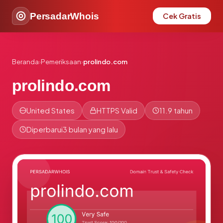
PersadarWhois
Cek Gratis
Beranda
›
Pemeriksaan
›
prolindo.com
prolindo.com
United States
HTTPS Valid
11.9 tahun
Diperbarui
3 bulan yang lalu