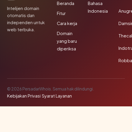
Beranda
Bahasa
Intelijen domain
Indonesia
Anugr
Fitur
otomatis dan
independen untuk
Cara kerja
Damsi
web terbuka.
Domain
Theca
yang baru
Indotr
diperiksa
Robba
© 2026 PersadarWhois. Semua hak dilindungi.
Kebijakan Privasi
·
Syarat Layanan