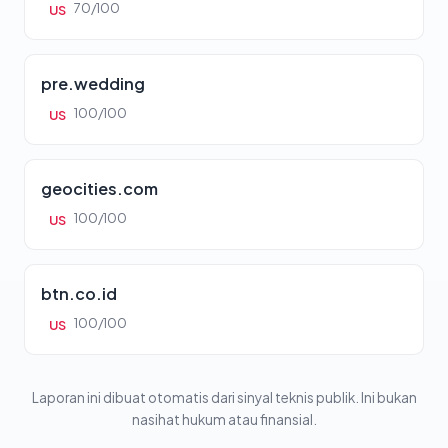
70/100
US
pre.wedding
100/100
US
geocities.com
100/100
US
btn.co.id
100/100
US
Laporan ini dibuat otomatis dari sinyal teknis publik. Ini bukan
nasihat hukum atau finansial.