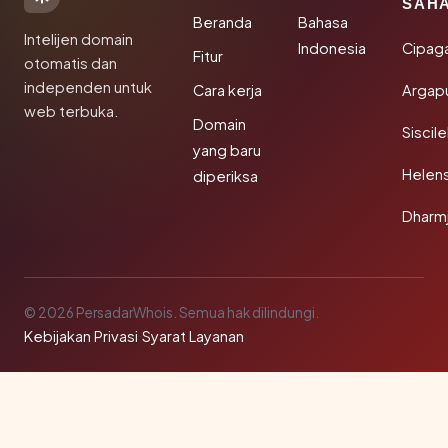
SAH
Beranda
Bahasa
Intelijen domain
Indonesia
Cipag
Fitur
otomatis dan
independen untuk
Cara kerja
Argapu
web terbuka.
Domain
Siscil
yang baru
Helen
diperiksa
Dharm
© 2026 PersadarWhois. Semua hak dilindungi.
Kebijakan Privasi
·
Syarat Layanan