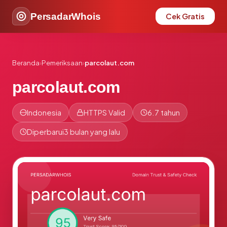
PersadarWhois
Cek Gratis
Beranda
›
Pemeriksaan
›
parcolaut.com
parcolaut.com
Indonesia
HTTPS Valid
6.7 tahun
Diperbarui
3 bulan yang lalu