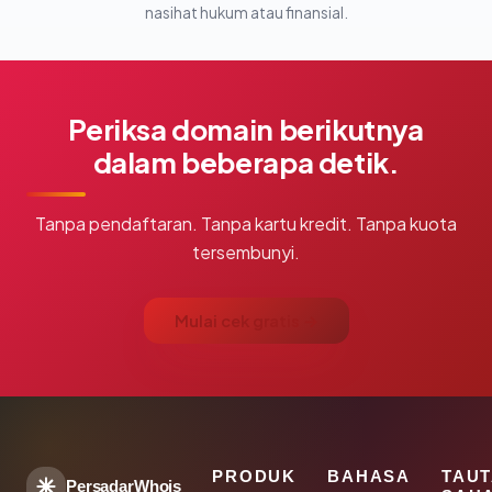
nasihat hukum atau finansial.
Periksa domain berikutnya
dalam beberapa detik.
Tanpa pendaftaran. Tanpa kartu kredit. Tanpa kuota
tersembunyi.
Mulai cek gratis →
PRODUK
BAHASA
TAU
PersadarWhois