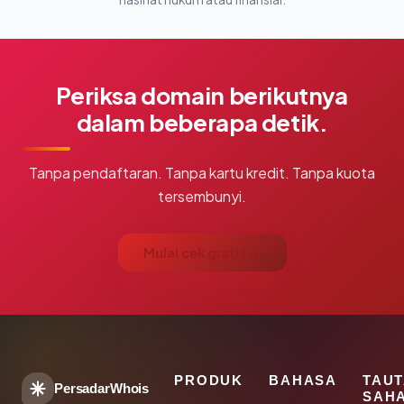
Periksa domain berikutnya
dalam beberapa detik.
Tanpa pendaftaran. Tanpa kartu kredit. Tanpa kuota
tersembunyi.
Mulai cek gratis →
PRODUK
BAHASA
TAU
PersadarWhois
SAH