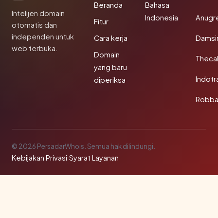
Beranda
Bahasa
Intelijen domain
Indonesia
Anugr
Fitur
otomatis dan
independen untuk
Cara kerja
Damsi
web terbuka.
Domain
Theca
yang baru
Indotr
diperiksa
Robba
© 2026 PersadarWhois. Semua hak dilindungi.
Kebijakan Privasi
·
Syarat Layanan