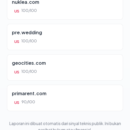
nuklea.com
100/100
US
pre.wedding
100/100
US
geocities.com
100/100
US
primarent.com
90/100
US
Laporan ini dibuat otomatis dari sinyal teknis publik. Ini bukan
nasihat hukum atau finansial.