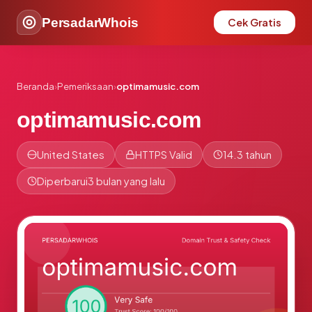
PersadarWhois
Cek Gratis
Beranda
›
Pemeriksaan
›
optimamusic.com
optimamusic.com
United States
HTTPS Valid
14.3 tahun
Diperbarui
3 bulan yang lalu