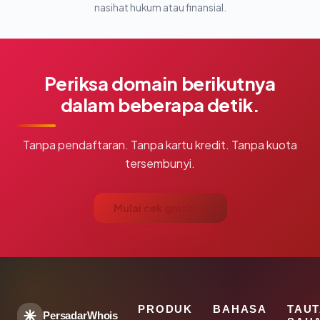
nasihat hukum atau finansial.
Periksa domain berikutnya
dalam beberapa detik.
Tanpa pendaftaran. Tanpa kartu kredit. Tanpa kuota
tersembunyi.
Mulai cek gratis →
PRODUK
BAHASA
TAU
PersadarWhois