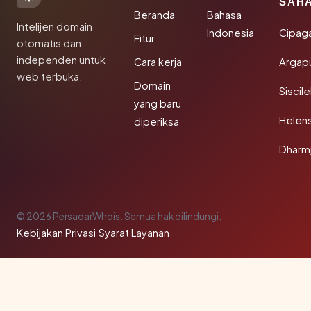
SAH
Beranda
Bahasa
Intelijen domain
Indonesia
Cipag
Fitur
otomatis dan
independen untuk
Cara kerja
Argapu
web terbuka.
Domain
Siscil
yang baru
Helen
diperiksa
Dharm
© 2026 PersadarWhois. Semua hak dilindungi.
Kebijakan Privasi
·
Syarat Layanan