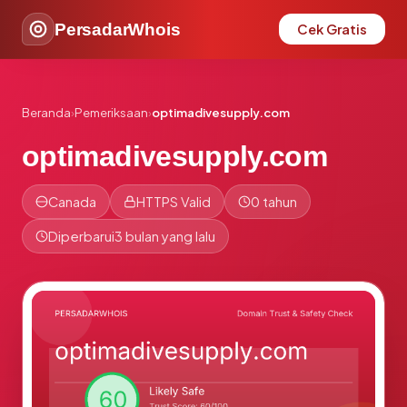
PersadarWhois
Cek Gratis
Beranda
›
Pemeriksaan
›
optimadivesupply.com
optimadivesupply.com
Canada
HTTPS Valid
0 tahun
Diperbarui
3 bulan yang lalu