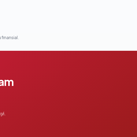
 finansial.
lam
yi.