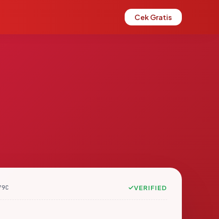
Cek Gratis
79C
VERIFIED