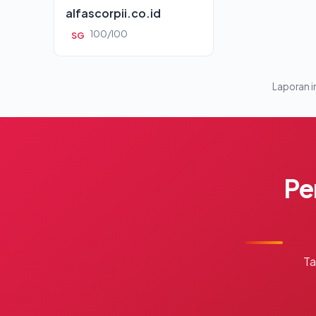
alfascorpii.co.id
100/100
SG
Laporan in
Pe
Ta