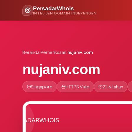
PersadarWhois
INTELIJEN DOMAIN INDEPENDEN
Beranda
›
Pemeriksaan
›
nujaniv.com
nujaniv.com
Singapore
HTTPS Valid
21.6 tahun