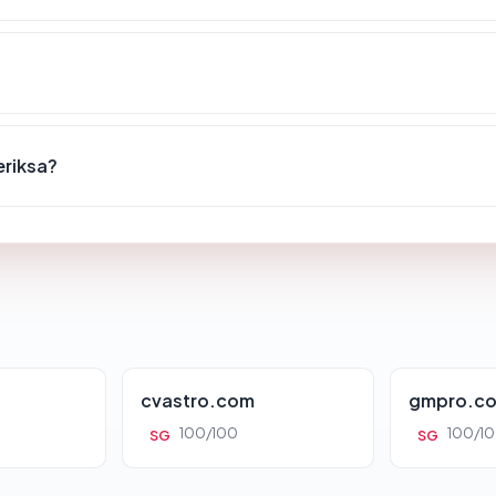
eriksa?
cvastro.com
gmpro.co
100/100
100/1
SG
SG