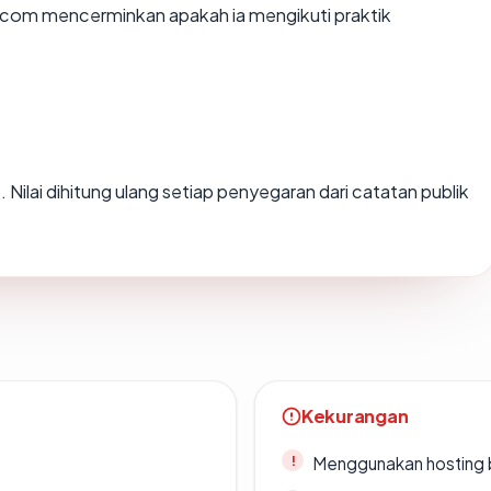
com mencerminkan apakah ia mengikuti praktik
). Nilai dihitung ulang setiap penyegaran dari catatan publik
Kekurangan
Menggunakan hosting 