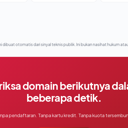
i dibuat otomatis dari sinyal teknis publik. Ini bukan nasihat hukum atau
riksa domain berikutnya da
beberapa detik.
npa pendaftaran. Tanpa kartu kredit. Tanpa kuota tersembun