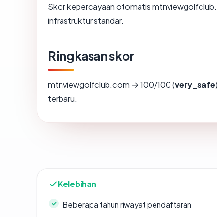
Skor kepercayaan otomatis mtnviewgolfclub.
infrastruktur standar.
Ringkasan skor
mtnviewgolfclub.com → 100/100 (
very_safe
terbaru.
Kelebihan
Beberapa tahun riwayat pendaftaran