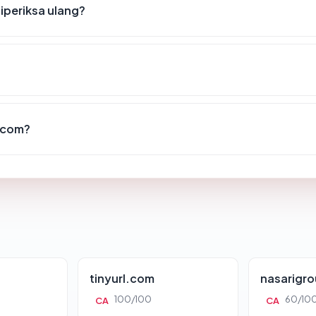
iperiksa ulang?
.com?
tinyurl.com
nasarigr
100/100
60/10
CA
CA