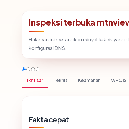
Inspeksi terbuka mtnvi
Halaman ini merangkum sinyal teknis yang 
konfigurasi DNS.
Ikhtisar
Teknis
Keamanan
WHOIS
Fakta cepat