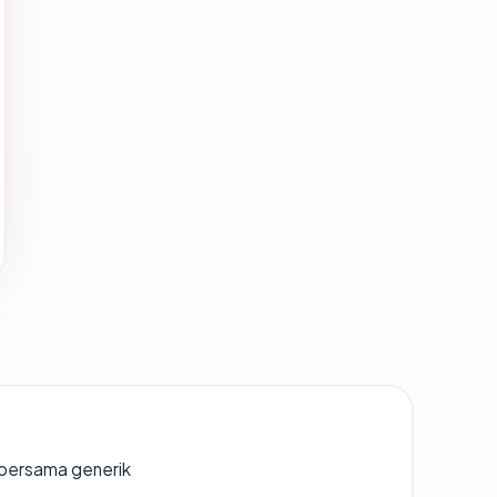
bersama generik