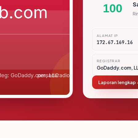
S
100
Ri
ALAMAT IP
172.67.169.16
REGISTRAR
GoDaddy.com, L
Laporan lengkap 