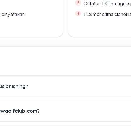
Catatan TXT mengeksp
g dinyatakan
TLS menerima cipher 
us phishing?
viewgolfclub.com?