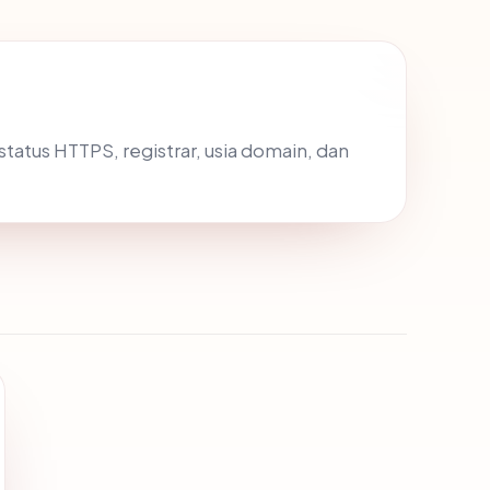
, status HTTPS, registrar, usia domain, dan