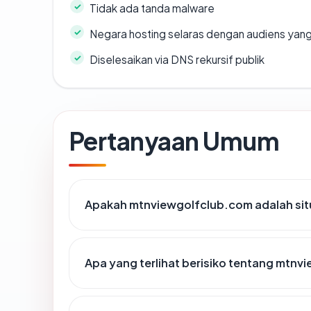
Tidak ada tanda malware
Negara hosting selaras dengan audiens yan
Diselesaikan via DNS rekursif publik
Pertanyaan Umum
Apakah mtnviewgolfclub.com adalah sit
Apa yang terlihat berisiko tentang mtn