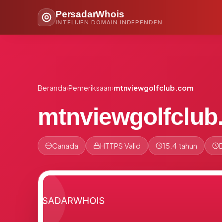
PersadarWhois
INTELIJEN DOMAIN INDEPENDEN
Beranda
›
Pemeriksaan
›
mtnviewgolfclub.com
mtnviewgolfclub
Canada
HTTPS Valid
15.4 tahun