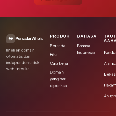
PRODUK
BAHASA
TAU
PersadarWhois
SAH
Beranda
Bahasa
Intelijen domain
Indonesia
Pando
Fitur
otomatis dan
independen untuk
Cara kerja
Alamc
web terbuka.
Domain
Bekas
yang baru
Hakarf
diperiksa
Anugr