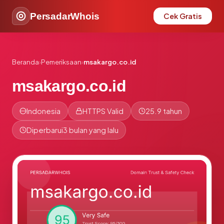
PersadarWhois
Cek Gratis
Beranda
›
Pemeriksaan
›
msakargo.co.id
msakargo.co.id
Indonesia
HTTPS Valid
25.9 tahun
Diperbarui
3 bulan yang lalu