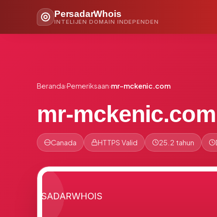
PersadarWhois
INTELIJEN DOMAIN INDEPENDEN
Beranda
›
Pemeriksaan
›
mr-mckenic.com
mr-mckenic.com
Canada
HTTPS Valid
25.2 tahun