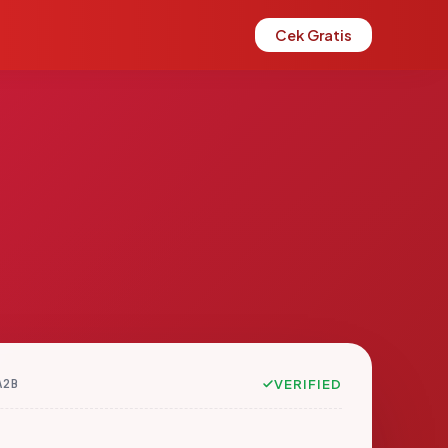
Cek Gratis
A2B
VERIFIED