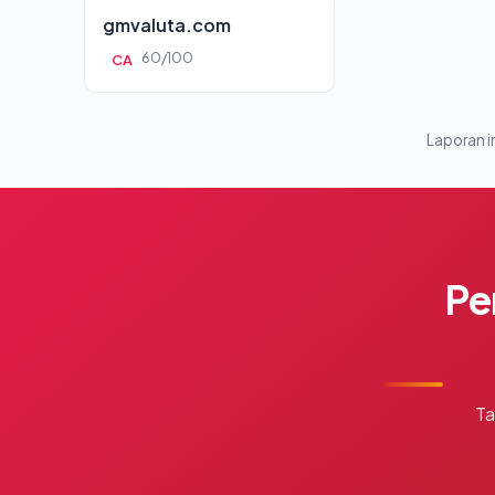
gmvaluta.com
60/100
CA
Laporan in
Pe
Ta