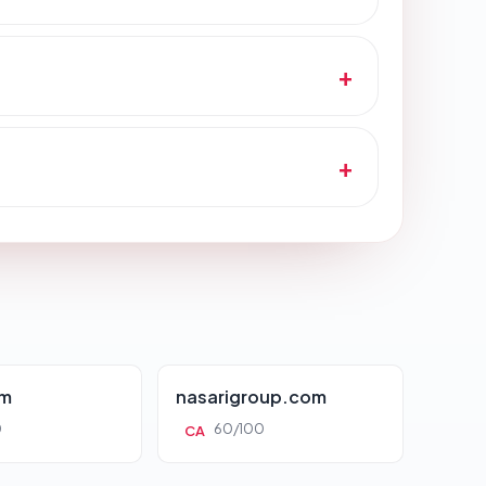
om
nasarigroup.com
0
60/100
CA