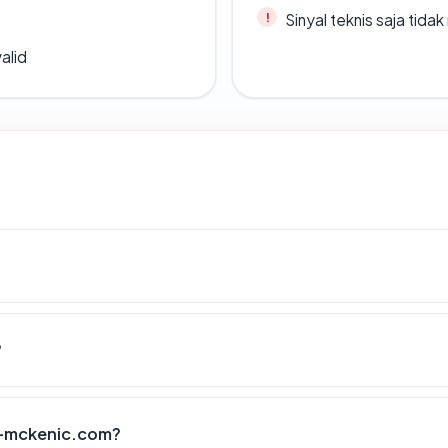
Sinyal teknis saja tid
alid
?
r-mckenic.com?