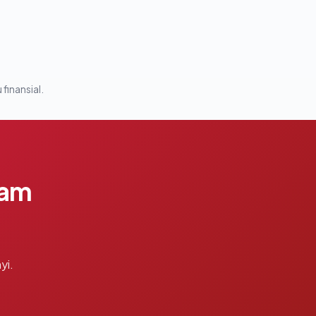
 finansial.
lam
yi.