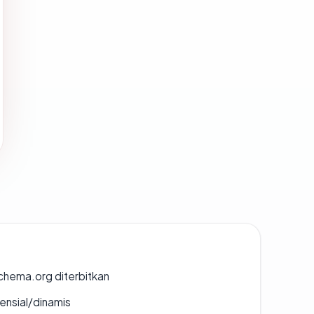
chema.org diterbitkan
densial/dinamis