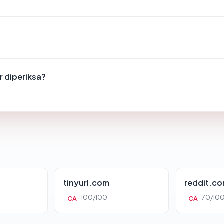
r diperiksa?
tinyurl.com
reddit.c
100/100
70/10
CA
CA