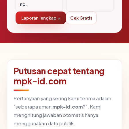
nc.
Laporan lengkap ↓
Cek Gratis
Putusan cepat tentang
mpk-id.com
Pertanyaan yang sering kami terima adalah
"seberapa aman
mpk-id.com
?". Kami
menghitung jawaban otomatis hanya
menggunakan data publik.