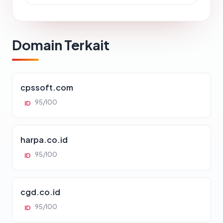
Domain Terkait
cpssoft.com
95/100
ID
harpa.co.id
95/100
ID
cgd.co.id
95/100
ID