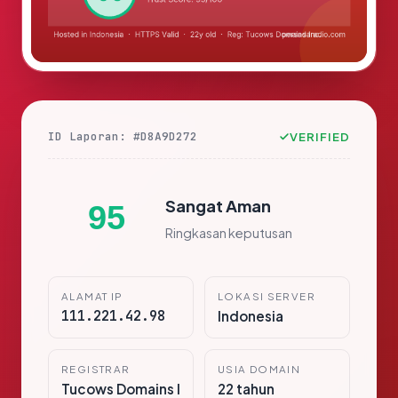
ID Laporan: #D8A9D272
VERIFIED
Sangat Aman
95
Ringkasan keputusan
ALAMAT IP
LOKASI SERVER
111.221.42.98
Indonesia
REGISTRAR
USIA DOMAIN
Tucows Domains I
22 tahun