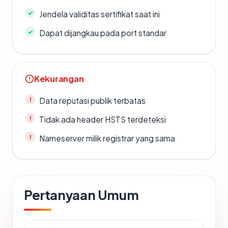
Jendela validitas sertifikat saat ini
Dapat dijangkau pada port standar
Kekurangan
Data reputasi publik terbatas
Tidak ada header HSTS terdeteksi
Nameserver milik registrar yang sama
Pertanyaan Umum