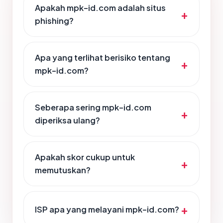
Apakah mpk-id.com adalah situs
phishing?
Apa yang terlihat berisiko tentang
mpk-id.com?
Seberapa sering mpk-id.com
diperiksa ulang?
Apakah skor cukup untuk
memutuskan?
ISP apa yang melayani mpk-id.com?