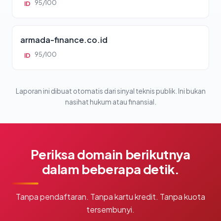
95/100
ID
armada-finance.co.id
95/100
ID
Laporan ini dibuat otomatis dari sinyal teknis publik. Ini bukan
nasihat hukum atau finansial.
Periksa domain berikutnya
dalam beberapa detik.
Tanpa pendaftaran. Tanpa kartu kredit. Tanpa kuota
tersembunyi.