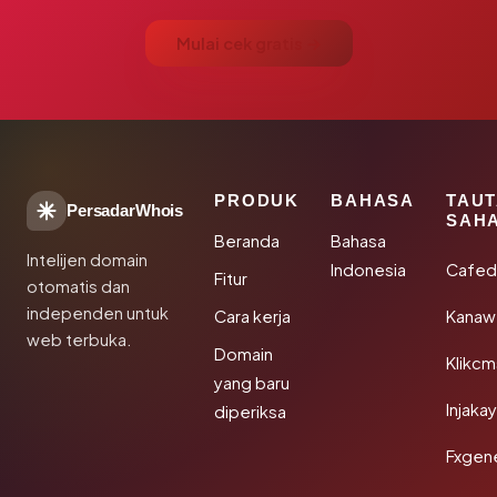
Mulai cek gratis →
PRODUK
BAHASA
TAU
PersadarWhois
SAH
Beranda
Bahasa
Intelijen domain
Indonesia
Cafed
Fitur
otomatis dan
independen untuk
Cara kerja
Kanaw
web terbuka.
Domain
Klikc
yang baru
Injaka
diperiksa
Fxgen