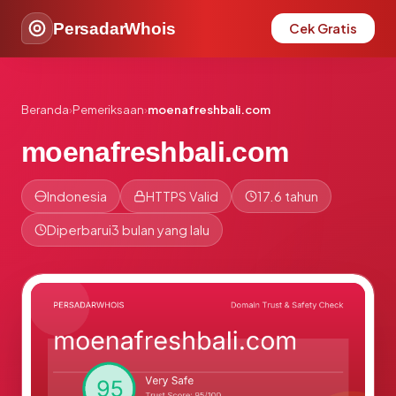
PersadarWhois
Cek Gratis
Beranda
›
Pemeriksaan
›
moenafreshbali.com
moenafreshbali.com
Indonesia
HTTPS Valid
17.6 tahun
Diperbarui
3 bulan yang lalu