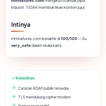
mmnatures.com
mengikuti standar pipa
industri. TIDAK membuktikan konten jujur.
Intinya
mmnatures.com berakhir di
100/100
— itu
very_safe
dalam skala kami.
Kelebihan
Catatan RDAP publik tersedia
TLS mendukung cipher modern
Nameserver stabil