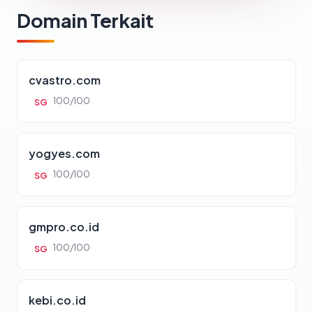
Domain Terkait
cvastro.com
100/100
SG
yogyes.com
100/100
SG
gmpro.co.id
100/100
SG
kebi.co.id