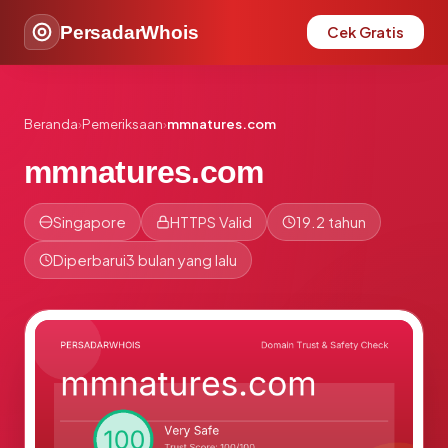
PersadarWhois
Cek Gratis
Beranda
›
Pemeriksaan
›
mmnatures.com
mmnatures.com
Singapore
HTTPS Valid
19.2 tahun
Diperbarui
3 bulan yang lalu