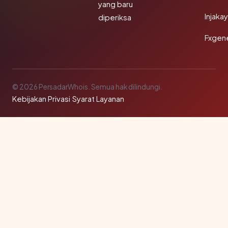
yang baru
Injaka
diperiksa
Fxgen
© 2026 PersadarWhois. Semua hak dilindungi.
Kebijakan Privasi
·
Syarat Layanan