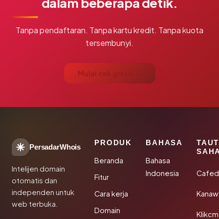
dalam beberapa detik.
Tanpa pendaftaran. Tanpa kartu kredit. Tanpa kuota
tersembunyi.
Mulai cek gratis →
PRODUK
BAHASA
TAU
PersadarWhois
SAH
Beranda
Bahasa
Intelijen domain
Indonesia
Cafed
Fitur
otomatis dan
independen untuk
Cara kerja
Kanaw
web terbuka.
Domain
Klikc