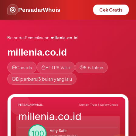
PersadarWhois
Cek Gratis
Beranda
›
Pemeriksaan
›
millenia.co.id
millenia.co.id
Canada
HTTPS Valid
8.5 tahun
Diperbarui
3 bulan yang lalu