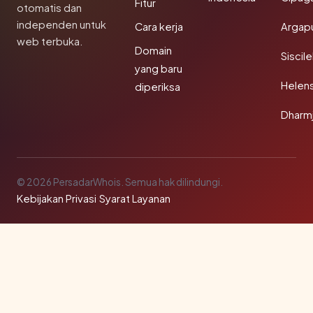
Fitur
otomatis dan
independen untuk
Cara kerja
Argapu
web terbuka.
Domain
Siscil
yang baru
Helen
diperiksa
Dharm
© 2026 PersadarWhois. Semua hak dilindungi.
Kebijakan Privasi
·
Syarat Layanan