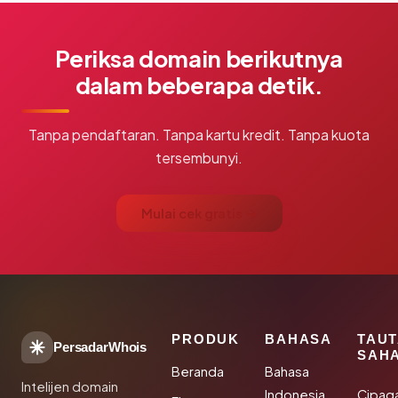
Periksa domain berikutnya
dalam beberapa detik.
Tanpa pendaftaran. Tanpa kartu kredit. Tanpa kuota
tersembunyi.
Mulai cek gratis →
PRODUK
BAHASA
TAU
PersadarWhois
SAH
Beranda
Bahasa
Intelijen domain
Indonesia
Cipag