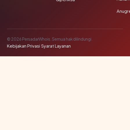
Anugr
© 2026 PersadarWhois. Semua hak dilindungi.
Kebijakan Privasi
·
Syarat Layanan