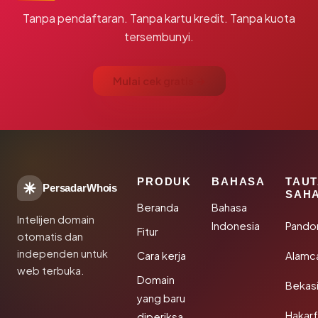
Tanpa pendaftaran. Tanpa kartu kredit. Tanpa kuota
tersembunyi.
Mulai cek gratis →
PRODUK
BAHASA
TAU
PersadarWhois
SAH
Beranda
Bahasa
Intelijen domain
Indonesia
Pando
Fitur
otomatis dan
independen untuk
Cara kerja
Alamc
web terbuka.
Domain
Bekas
yang baru
Hakarf
diperiksa