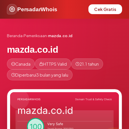
PersadarWhois
Cek Gratis
Beranda
›
Pemeriksaan
›
mazda.co.id
mazda.co.id
Canada
HTTPS Valid
21.1 tahun
Diperbarui
3 bulan yang lalu