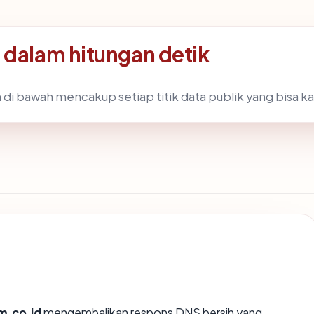
 dalam hitungan detik
 di bawah mencakup setiap titik data publik yang bisa ka
.co.id
mengembalikan respons DNS bersih yang