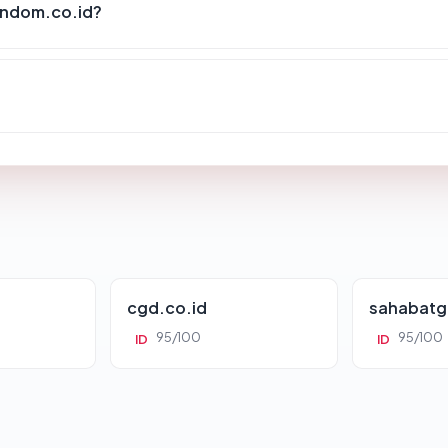
andom.co.id?
cgd.co.id
sahabatg
95/100
95/100
ID
ID