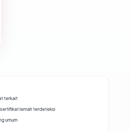
t terkait
ertifikat lemah terdeteksi
rang umum