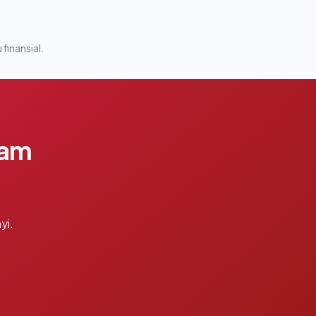
 finansial.
lam
yi.