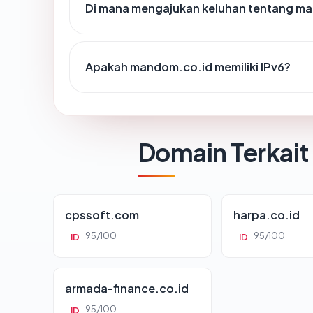
Di mana mengajukan keluhan tentang m
Apakah mandom.co.id memiliki IPv6?
Domain Terkait
cpssoft.com
harpa.co.id
95/100
95/100
ID
ID
armada-finance.co.id
95/100
ID