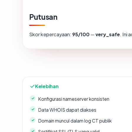
Putusan
Skor kepercayaan:
95/100
—
very_safe
. Ini
Kelebihan
Konfigurasi nameserver konsisten
Data WHOIS dapat diakses
Domain muncul dalam log CT publik
Sertifikat SSL/TLS yang valid