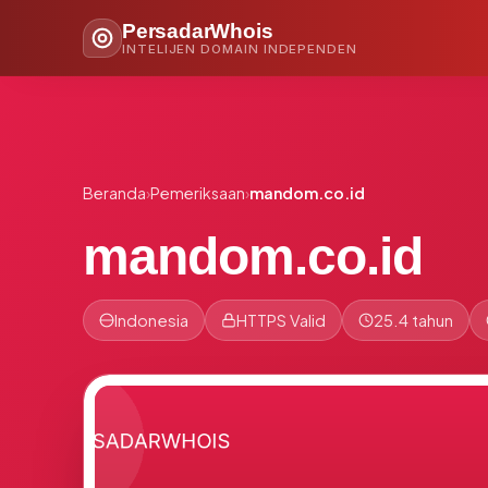
PersadarWhois
INTELIJEN DOMAIN INDEPENDEN
Beranda
›
Pemeriksaan
›
mandom.co.id
mandom.co.id
Indonesia
HTTPS Valid
25.4 tahun