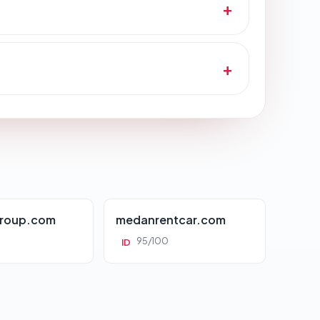
roup.com
medanrentcar.com
95/100
ID