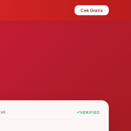
Cek Gratis
268
VERIFIED