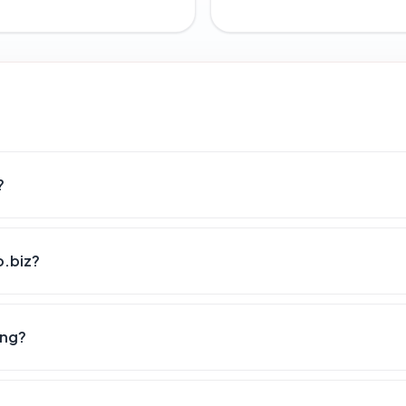
?
o.biz?
ang?