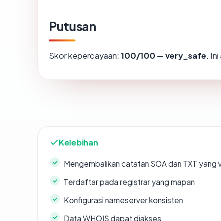
Putusan
Skor kepercayaan:
100/100
—
very_safe
. In
Kelebihan
Mengembalikan catatan SOA dan TXT yang v
Terdaftar pada registrar yang mapan
Konfigurasi nameserver konsisten
Data WHOIS dapat diakses