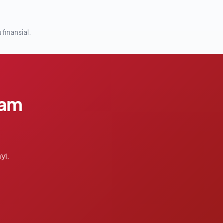
 finansial.
lam
yi.