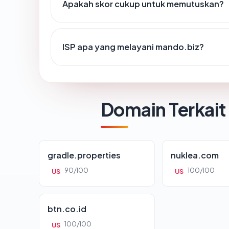
Apakah skor cukup untuk memutuskan?
ISP apa yang melayani mando.biz?
Domain Terkait
gradle.properties
nuklea.com
90/100
100/100
US
US
btn.co.id
100/100
US