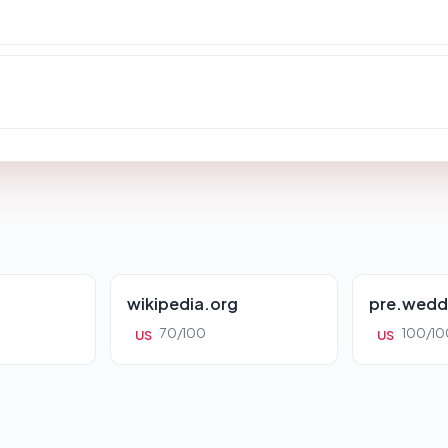
wikipedia.org
pre.wedd
70/100
100/10
US
US