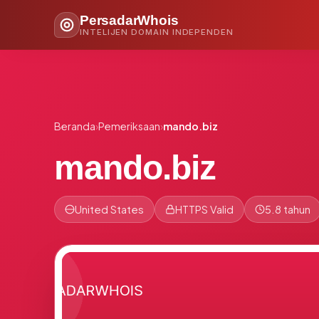
PersadarWhois
INTELIJEN DOMAIN INDEPENDEN
Beranda
›
Pemeriksaan
›
mando.biz
mando.biz
United States
HTTPS Valid
5.8 tahun