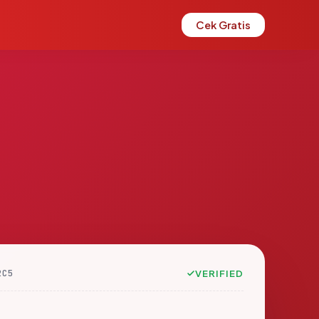
Cek Gratis
2C5
VERIFIED