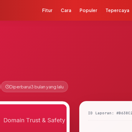
Fitur
Cara
Populer
Tepercaya
Diperbarui
3 bulan yang lalu
ID Laporan: #B638C