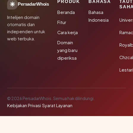
PRODUK
BAHASA
TAU
PersadarWhois
SAH
Beranda
Bahasa
Intelijen domain
Indonesia
Unive
Fitur
otomatis dan
independen untuk
Cara kerja
Rama
web terbuka.
Domain
Royal
yang baru
Chzca
diperiksa
Lestar
© 2026 PersadarWhois. Semua hak dilindungi.
Kebijakan Privasi
·
Syarat Layanan