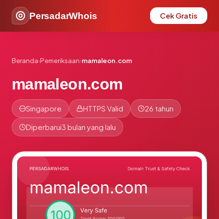
PersadarWhois
Cek Gratis
Beranda
›
Pemeriksaan
›
mamaleon.com
mamaleon.com
Singapore
HTTPS Valid
26 tahun
Diperbarui
3 bulan yang lalu