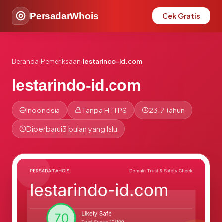
PersadarWhois
Cek Gratis
Beranda
›
Pemeriksaan
›
lestarindo-id.com
lestarindo-id.com
Indonesia
Tanpa HTTPS
23.7 tahun
Diperbarui
3 bulan yang lalu