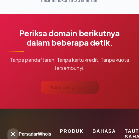
nasihat hukum atau finansial.
Periksa domain berikutnya
dalam beberapa detik.
Tanpa pendaftaran. Tanpa kartu kredit. Tanpa kuota
tersembunyi.
Mulai cek gratis →
PRODUK
BAHASA
TAU
PersadarWhois
SAH