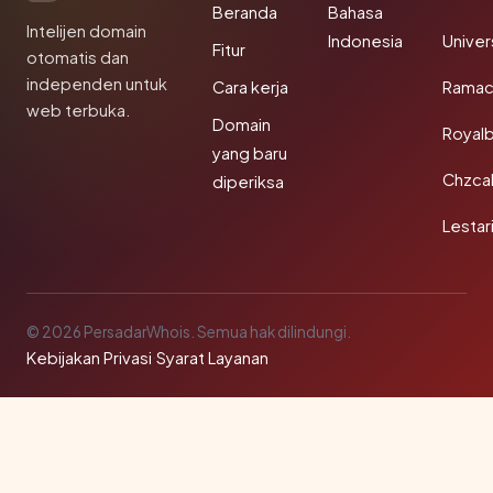
Beranda
Bahasa
Intelijen domain
Indonesia
Unive
Fitur
otomatis dan
independen untuk
Cara kerja
Rama
web terbuka.
Domain
Royal
yang baru
Chzca
diperiksa
Lestar
© 2026 PersadarWhois. Semua hak dilindungi.
Kebijakan Privasi
·
Syarat Layanan