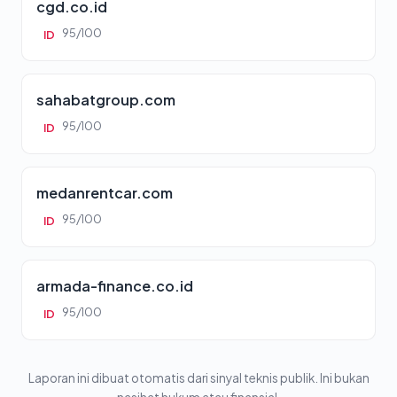
cgd.co.id
95/100
ID
sahabatgroup.com
95/100
ID
medanrentcar.com
95/100
ID
armada-finance.co.id
95/100
ID
Laporan ini dibuat otomatis dari sinyal teknis publik. Ini bukan