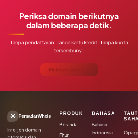
Periksa domain berikutnya
dalam beberapa detik.
Tanpa pendaftaran. Tanpa kartu kredit. Tanpa kuota
tersembunyi.
Mulai cek gratis →
PRODUK
BAHASA
TAU
PersadarWhois
SAH
Beranda
Bahasa
Intelijen domain
Indonesia
Cipag
Fitur
otomatis dan