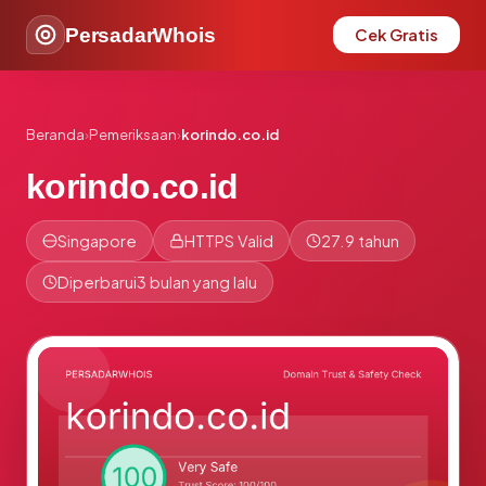
PersadarWhois
Cek Gratis
Beranda
›
Pemeriksaan
›
korindo.co.id
korindo.co.id
Singapore
HTTPS Valid
27.9 tahun
Diperbarui
3 bulan yang lalu