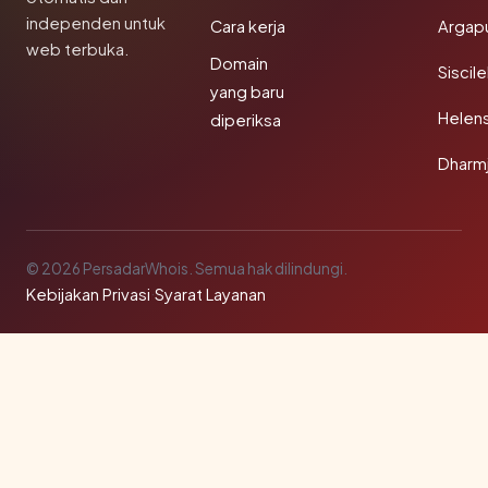
independen untuk
Cara kerja
Argapu
web terbuka.
Domain
Siscil
yang baru
Helen
diperiksa
Dharm
© 2026 PersadarWhois. Semua hak dilindungi.
Kebijakan Privasi
·
Syarat Layanan