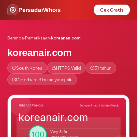
PersadarWhois
Cek Gratis
Beranda
›
Pemeriksaan
›
koreanair.com
koreanair.com
South Korea
HTTPS Valid
31 tahun
Diperbarui
3 bulan yang lalu