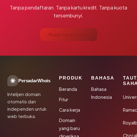
Tanpa pendaftaran. Tanpa kartu kredit. Tanpa kuota
tersembunyi.
Mulai cek gratis →
PRODUK
BAHASA
TAU
PersadarWhois
SAH
Beranda
Bahasa
Intelijen domain
Indonesia
Unive
Fitur
otomatis dan
independen untuk
Cara kerja
Rama
web terbuka.
Domain
Royal
yang baru
Chzca
diperiksa