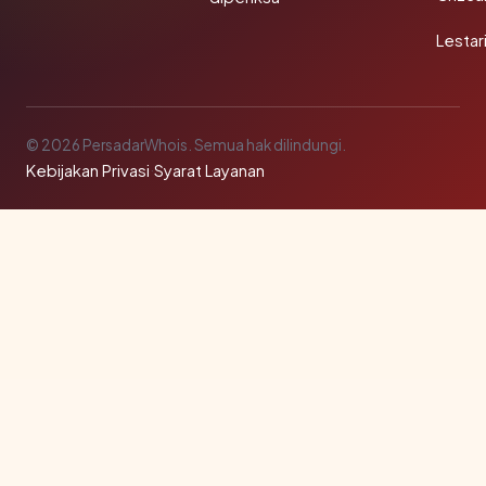
Lestar
© 2026 PersadarWhois. Semua hak dilindungi.
Kebijakan Privasi
·
Syarat Layanan