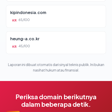
kipindonesia.com
65/100
KR
heung-a.co.kr
45/100
KR
Laporan ini dibuat otomatis dari sinyal teknis publik. Ini bukan
nasihat hukum atau finansial.
Periksa domain berikutnya
dalam beberapa detik.