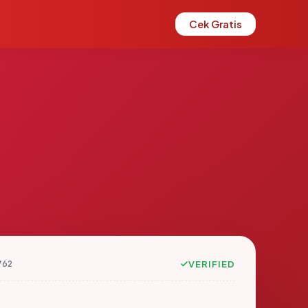
Cek Gratis
762
VERIFIED