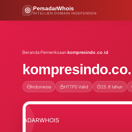
PersadarWhois
INTELIJEN DOMAIN INDEPENDEN
Beranda
›
Pemeriksaan
›
kompresindo.co.id
kompresindo.co.
Indonesia
HTTPS Valid
25.8 tahun