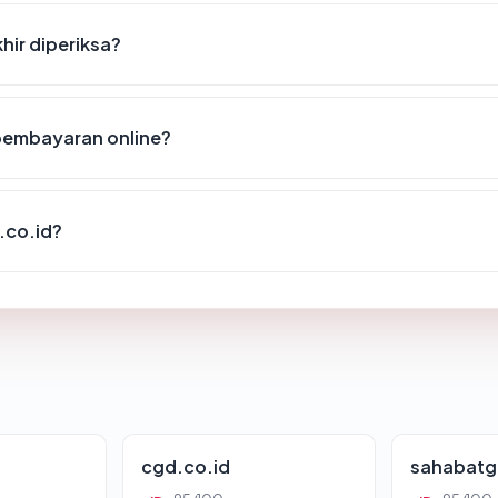
hir diperiksa?
pembayaran online?
.co.id?
cgd.co.id
sahabatg