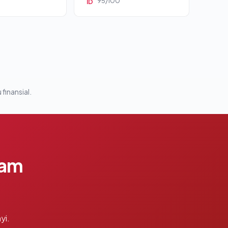
95/100
ID
 finansial.
lam
yi.