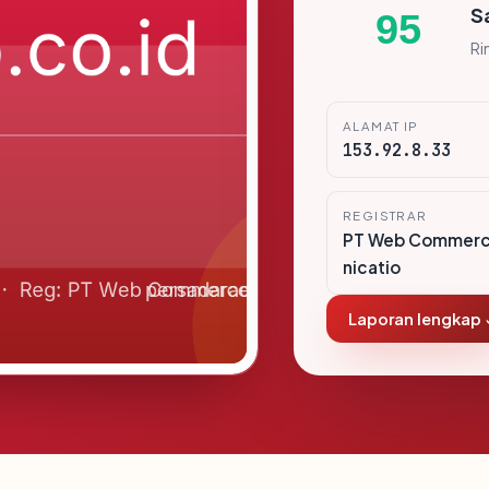
S
95
Ri
ALAMAT IP
153.92.8.33
REGISTRAR
PT Web Commer
nicatio
Laporan lengkap 