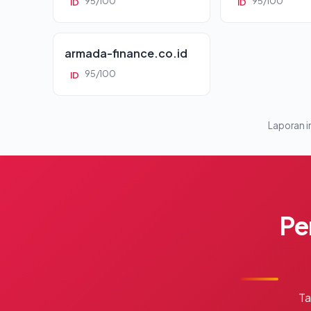
95/100
95/100
ID
ID
armada-finance.co.id
95/100
ID
Laporan in
Pe
Ta