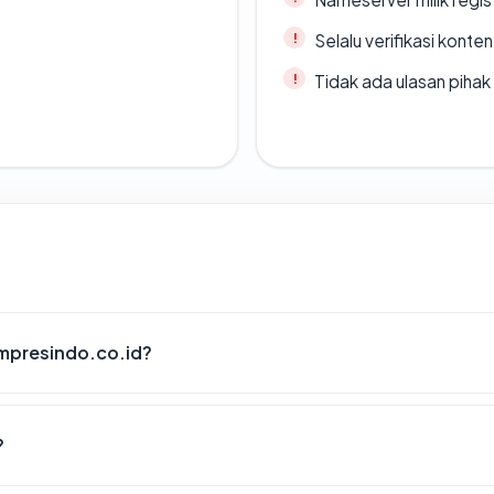
Selalu verifikasi kont
Tidak ada ulasan piha
mpresindo.co.id?
?