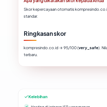
Apa yang dikatakan skor kepada Anda
Skor kepercayaan otomatis kompresindo.co.id 
standar.
Ringkasan skor
kompresindo.co.id → 95/100 (
very_safe
). Ni
terbaru.
Kelebihan
Hosting di jaringan ISP yang mapan