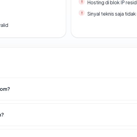
Hosting di blok IP resi
Sinyal teknis saja tid
alid
com?
n?