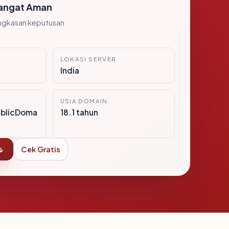
angat Aman
ngkasan keputusan
LOKASI SERVER
India
USIA DOMAIN
ublicDoma
18.1 tahun
↓
Cek Gratis