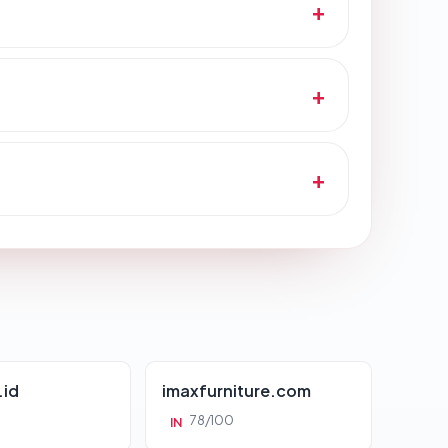
.id
imaxfurniture.com
78/100
IN