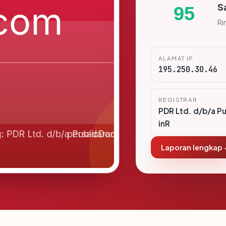
S
95
Ri
ALAMAT IP
195.250.30.46
REGISTRAR
PDR Ltd. d/b/a P
inR
Laporan lengkap 