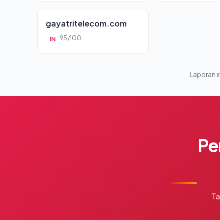
gayatritelecom.com
95/100
IN
Laporan in
Pe
Ta