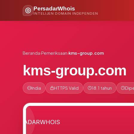
PersadarWhois
INTELIJEN DOMAIN INDEPENDEN
Beranda
›
Pemeriksaan
›
kms-group.com
kms-group.com
India
HTTPS Valid
18.1 tahun
Dipe