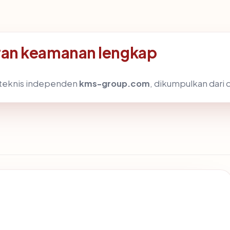
an keamanan lengkap
s teknis independen
kms-group.com
, dikumpulkan dari d