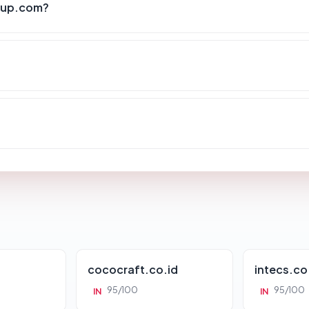
oup.com?
cococraft.co.id
intecs.co
95/100
95/100
IN
IN