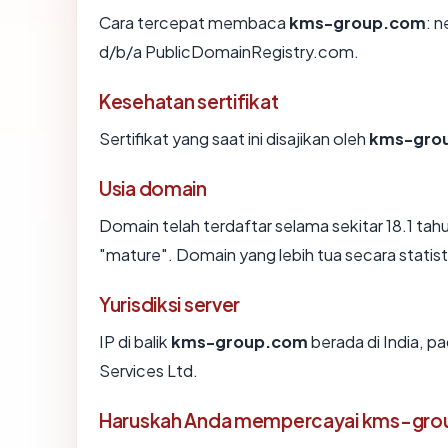
Cara tercepat membaca
kms-group.com
: n
d/b/a PublicDomainRegistry.com.
Kesehatan sertifikat
Sertifikat yang saat ini disajikan oleh
kms-gro
Usia domain
Domain telah terdaftar selama sekitar 18.1 
"mature". Domain yang lebih tua secara statisti
Yurisdiksi server
IP di balik
kms-group.com
berada di India, p
Services Ltd.
Haruskah Anda mempercayai kms-gr