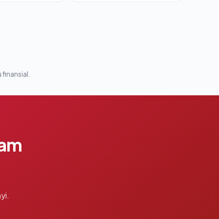
 finansial.
lam
yi.