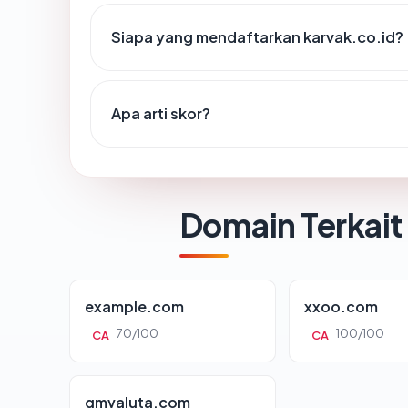
Siapa yang mendaftarkan karvak.co.id?
Apa arti skor?
Domain Terkait
example.com
xxoo.com
70/100
100/100
CA
CA
gmvaluta.com