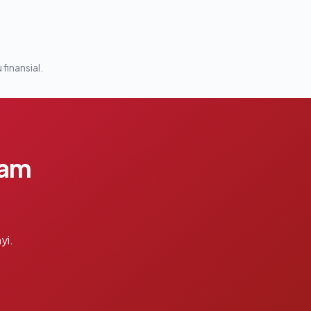
 finansial.
lam
yi.