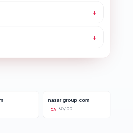
om
nasarigroup.com
0
60/100
CA