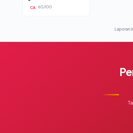
60/100
CA
Laporan in
Pe
Ta