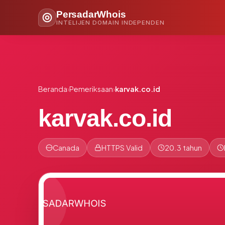
PersadarWhois
INTELIJEN DOMAIN INDEPENDEN
Beranda
›
Pemeriksaan
›
karvak.co.id
karvak.co.id
Canada
HTTPS Valid
20.3 tahun