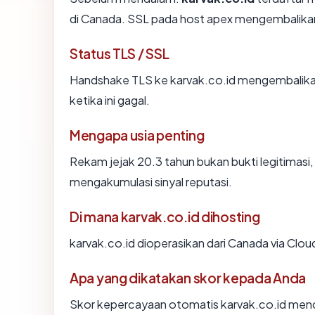
di Canada. SSL pada host apex mengembalika
Status TLS / SSL
Handshake TLS ke karvak.co.id mengembalik
ketika ini gagal.
Mengapa usia penting
Rekam jejak 20.3 tahun bukan bukti legitimasi, 
mengakumulasi sinyal reputasi.
Di mana karvak.co.id dihosting
karvak.co.id dioperasikan dari Canada via Cloud
Apa yang dikatakan skor kepada Anda
Skor kepercayaan otomatis karvak.co.id mence