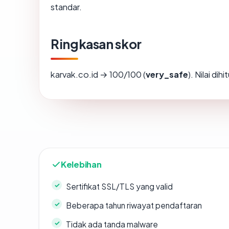
standar.
Ringkasan skor
karvak.co.id → 100/100 (
very_safe
). Nilai di
Kelebihan
Sertifikat SSL/TLS yang valid
Beberapa tahun riwayat pendaftaran
Tidak ada tanda malware