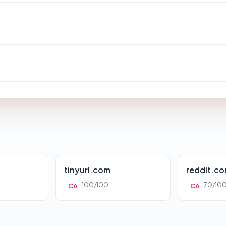
tinyurl.com
reddit.c
100/100
70/10
CA
CA