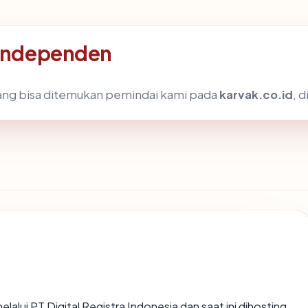
 independen
k yang bisa ditemukan pemindai kami pada
karvak.co.id
, 
elalui PT Digital Registra Indonesia dan saat ini dihosting