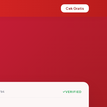
Cek Gratis
764
VERIFIED