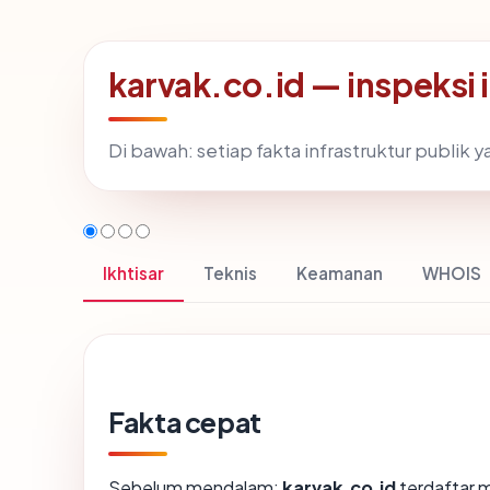
karvak.co.id — inspeksi
Di bawah: setiap fakta infrastruktur publi
Ikhtisar
Teknis
Keamanan
WHOIS
Fakta cepat
Sebelum mendalam:
karvak.co.id
terdaftar m