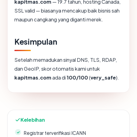
kapitmas.com
— 19.7 tahun, hosting Canada,
SSL valid — biasanya mencakup baik bisnis sah
maupun cangkang yang diganti merek.
Kesimpulan
Setelah memadukan sinyal DNS, TLS, RDAP,
dan GeoIP, skor otomatis kami untuk
kapitmas.com
ada di
100/100
(
very_safe
).
Kelebihan
Registrar terverifikasi ICANN