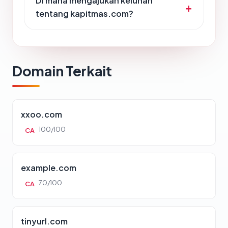
Di mana mengajukan keluhan
tentang kapitmas.com?
Domain Terkait
xxoo.com
100/100
CA
example.com
70/100
CA
tinyurl.com