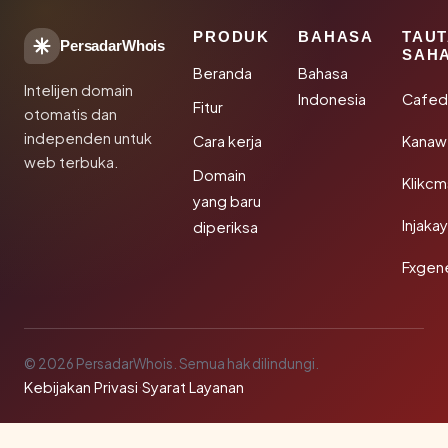
PRODUK
BAHASA
TAU
PersadarWhois
SAH
Beranda
Bahasa
Intelijen domain
Indonesia
Cafed
Fitur
otomatis dan
independen untuk
Cara kerja
Kanaw
web terbuka.
Domain
Klikc
yang baru
Injaka
diperiksa
Fxgen
© 2026 PersadarWhois. Semua hak dilindungi.
Kebijakan Privasi
·
Syarat Layanan