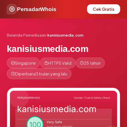
PersadarWhois
Cek Gratis
Beranda
›
Pemeriksaan
›
kanisiusmedia.com
kanisiusmedia.com
Singapore
HTTPS Valid
25 tahun
Diperbarui
3 bulan yang lalu