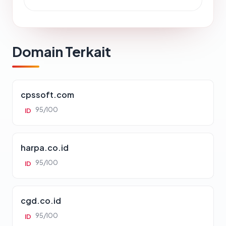
Domain Terkait
cpssoft.com
95/100
ID
harpa.co.id
95/100
ID
cgd.co.id
95/100
ID