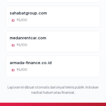
sahabatgroup.com
95/100
ID
medanrentcar.com
95/100
ID
armada-finance.co.id
95/100
ID
Laporan ini dibuat otomatis dari sinyal teknis publik. Ini bukan
nasihat hukum atau finansial.