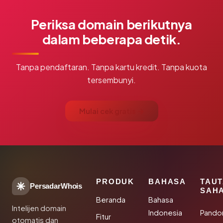
Periksa domain berikutnya
dalam beberapa detik.
Tanpa pendaftaran. Tanpa kartu kredit. Tanpa kuota
tersembunyi.
Mulai cek gratis →
PRODUK
BAHASA
TAU
PersadarWhois
SAH
Beranda
Bahasa
Intelijen domain
Indonesia
Pando
Fitur
otomatis dan