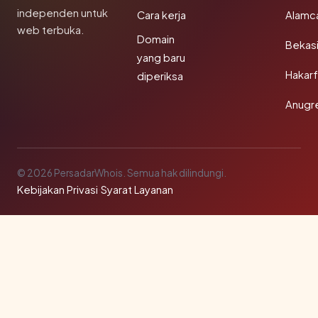
independen untuk
Cara kerja
Alamc
web terbuka.
Domain
Bekas
yang baru
Hakarf
diperiksa
Anugr
© 2026 PersadarWhois. Semua hak dilindungi.
Kebijakan Privasi
·
Syarat Layanan