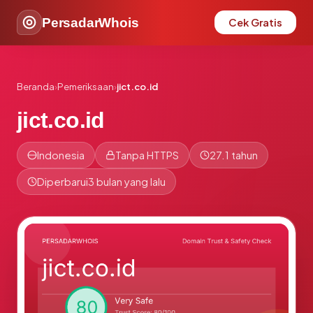
PersadarWhois
Cek Gratis
Beranda
›
Pemeriksaan
›
jict.co.id
jict.co.id
Indonesia
Tanpa HTTPS
27.1 tahun
Diperbarui
3 bulan yang lalu