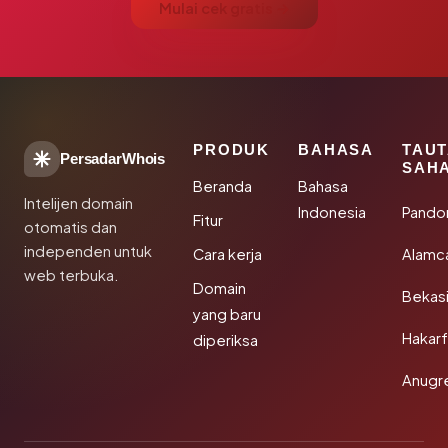
Mulai cek gratis →
PRODUK
BAHASA
TAU
PersadarWhois
SAH
Beranda
Bahasa
Intelijen domain
Indonesia
Pando
Fitur
otomatis dan
independen untuk
Cara kerja
Alamc
web terbuka.
Domain
Bekas
yang baru
Hakarf
diperiksa
Anugr