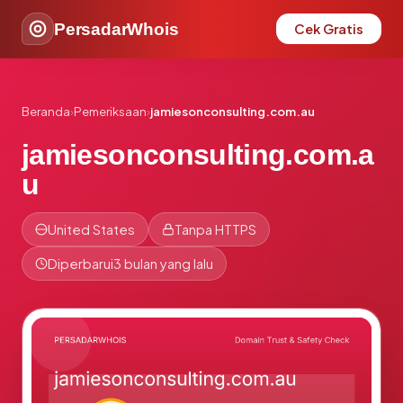
PersadarWhois
Cek Gratis
Beranda
›
Pemeriksaan
›
jamiesonconsulting.com.au
jamiesonconsulting.com.a
u
United States
Tanpa HTTPS
Diperbarui
3 bulan yang lalu