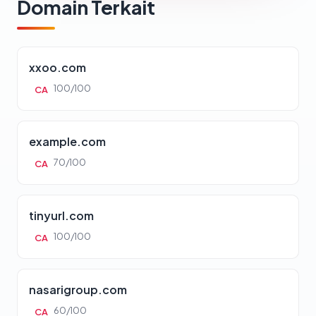
Domain Terkait
xxoo.com
100/100
CA
example.com
70/100
CA
tinyurl.com
100/100
CA
nasarigroup.com
60/100
CA