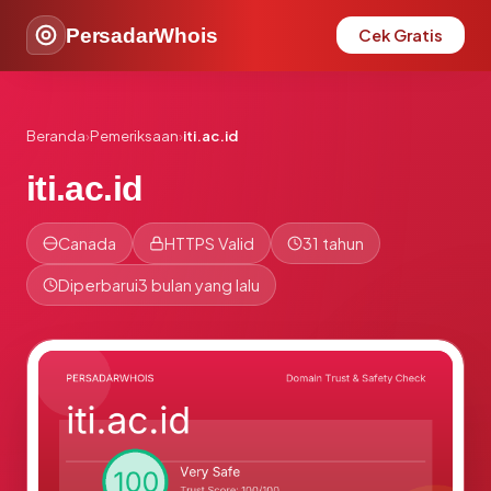
PersadarWhois
Cek Gratis
Beranda
›
Pemeriksaan
›
iti.ac.id
iti.ac.id
Canada
HTTPS Valid
31 tahun
Diperbarui
3 bulan yang lalu