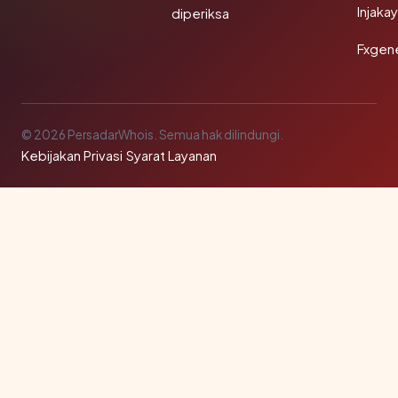
Injaka
diperiksa
Fxgen
© 2026 PersadarWhois. Semua hak dilindungi.
Kebijakan Privasi
·
Syarat Layanan