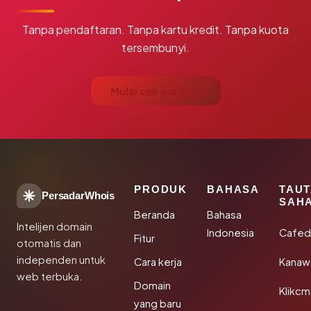
Tanpa pendaftaran. Tanpa kartu kredit. Tanpa kuota
tersembunyi.
Mulai cek gratis →
PRODUK
BAHASA
TAU
PersadarWhois
SAH
Beranda
Bahasa
Intelijen domain
Indonesia
Cafed
Fitur
otomatis dan
independen untuk
Cara kerja
Kanaw
web terbuka.
Domain
Klikc
yang baru