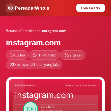
PersadarWhois
Cek Gratis
Beranda
›
Pemeriksaan
›
instagram.com
instagram.com
Austria
HTTPS Valid
22 tahun
Diperbarui
3 bulan yang lalu