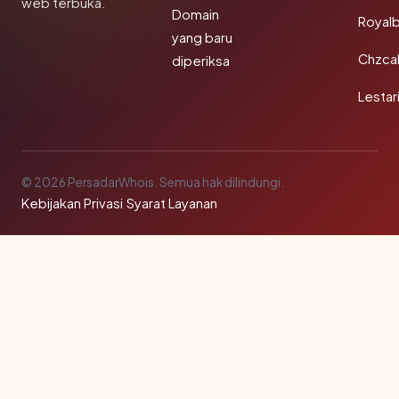
web terbuka.
Domain
Royal
yang baru
Chzca
diperiksa
Lestar
© 2026 PersadarWhois. Semua hak dilindungi.
Kebijakan Privasi
·
Syarat Layanan