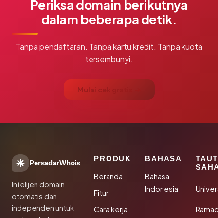
Periksa domain berikutnya
dalam beberapa detik.
Tanpa pendaftaran. Tanpa kartu kredit. Tanpa kuota
tersembunyi.
Mulai cek gratis →
PRODUK
BAHASA
TAU
PersadarWhois
SAH
Beranda
Bahasa
Intelijen domain
Indonesia
Unive
Fitur
otomatis dan
independen untuk
Cara kerja
Rama