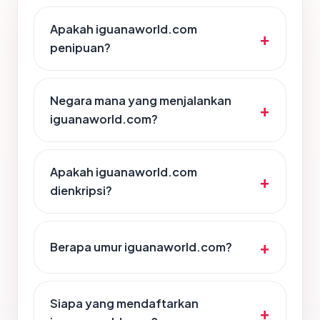
Apakah iguanaworld.com
penipuan?
Negara mana yang menjalankan
iguanaworld.com?
Apakah iguanaworld.com
dienkripsi?
Berapa umur iguanaworld.com?
Siapa yang mendaftarkan