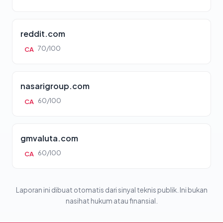
reddit.com
70/100
CA
nasarigroup.com
60/100
CA
gmvaluta.com
60/100
CA
Laporan ini dibuat otomatis dari sinyal teknis publik. Ini bukan
nasihat hukum atau finansial.