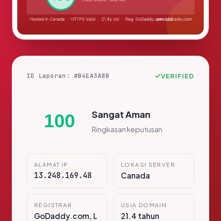
ID Laporan: #B4EA3A8B
VERIFIED
Sangat Aman
100
Ringkasan keputusan
ALAMAT IP
LOKASI SERVER
13.248.169.48
Canada
REGISTRAR
USIA DOMAIN
GoDaddy.com, L
21.4 tahun