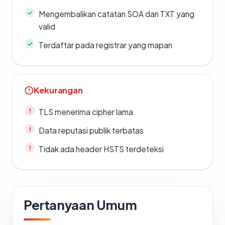
Mengembalikan catatan SOA dan TXT yang
valid
Terdaftar pada registrar yang mapan
Kekurangan
TLS menerima cipher lama
Data reputasi publik terbatas
Tidak ada header HSTS terdeteksi
Pertanyaan Umum