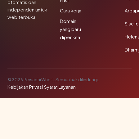
Fitur
otomatis dan
independen untuk
Cara kerja
Argapu
web terbuka.
Domain
Siscil
yang baru
Helen
diperiksa
Dharm
© 2026 PersadarWhois. Semua hak dilindungi.
Kebijakan Privasi
·
Syarat Layanan