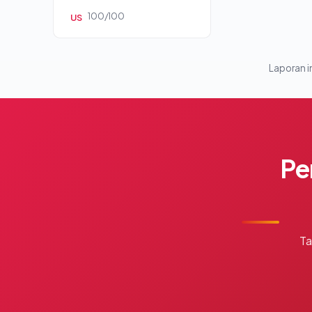
100/100
US
Laporan in
Pe
Ta