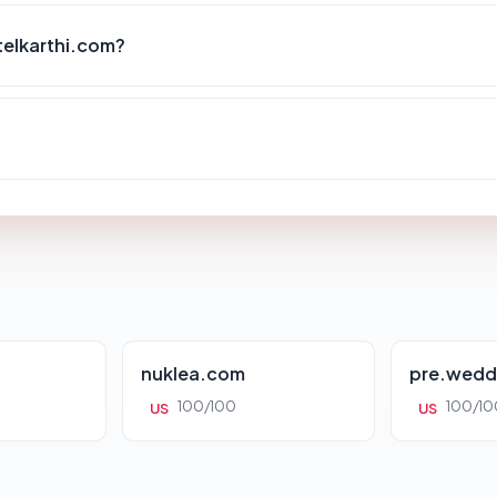
telkarthi.com?
nuklea.com
pre.wedd
100/100
100/10
US
US