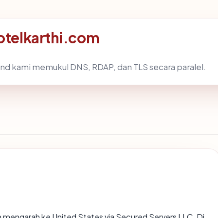
hotelkarthi.com
nd kami memukul DNS, RDAP, dan TLS secara paralel.
 mengarah ke United States via Secured Servers LLC. Di