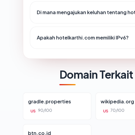
Di mana mengajukan keluhan tentang ho
Apakah hotelkarthi.com memiliki IPv6?
Domain Terkait
gradle.properties
wikipedia.org
90/100
70/100
US
US
btn.co.id