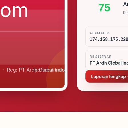
A
75
Ri
ALAMAT IP
174.138.175.22
REGISTRAR
PT Ardh Global In
Laporan lengkap 