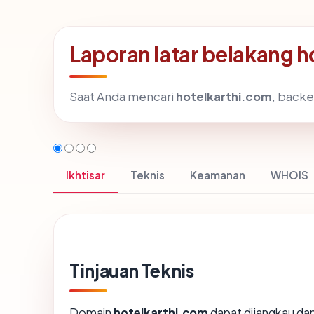
Laporan latar belakang 
Saat Anda mencari
hotelkarthi.com
, backe
Ikhtisar
Teknis
Keamanan
WHOIS
Tinjauan Teknis
Domain
hotelkarthi.com
dapat dijangkau dan