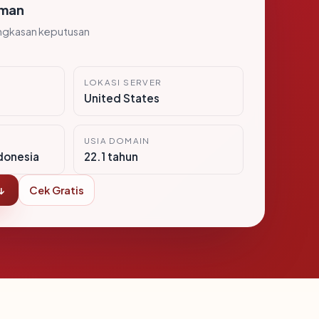
man
ngkasan keputusan
LOKASI SERVER
0
United States
USIA DOMAIN
donesia
22.1 tahun
↓
Cek Gratis