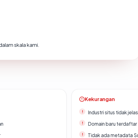
dalam skala kami.
Kekurangan
Industri situs tidak jelas
an
Domain baru terdaftar
r
Tidak ada metadata S