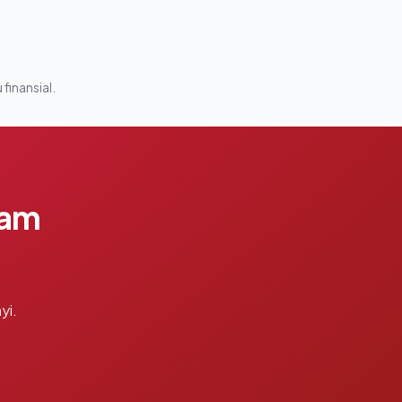
 finansial.
lam
yi.