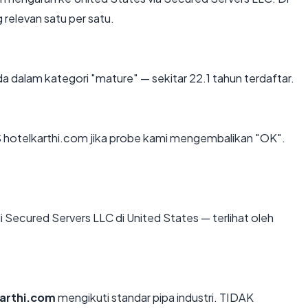
 relevan satu per satu.
a dalam kategori "mature" — sekitar 22.1 tahun terdaftar.
 hotelkarthi.com jika probe kami mengembalikan "OK".
 di Secured Servers LLC di United States — terlihat oleh
arthi.com
mengikuti standar pipa industri. TIDAK