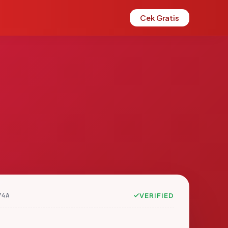
Cek Gratis
74A
VERIFIED